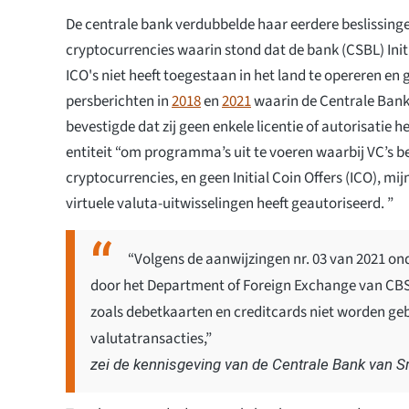
De centrale bank verdubbelde haar eerdere beslissing
cryptocurrencies waarin stond dat de bank (CSBL) Initi
ICO's niet heeft toegestaan in het land te opereren en
persberichten in
2018
en
2021
waarin de Centrale Bank
bevestigde dat zij geen enkele licentie of autorisatie 
entiteit “om programma’s uit te voeren waarbij VC’s bet
cryptocurrencies, en geen Initial Coin Offers (ICO), mi
virtuele valuta-uitwisselingen heeft geautoriseerd. ”
“Volgens de aanwijzingen nr. 03 van 2021 ond
door het Department of Foreign Exchange van CBS
zoals debetkaarten en creditcards niet worden geb
valutatransacties,”
zei de kennisgeving van de Centrale Bank van S