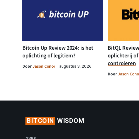
Bitcoin Up Review 2024: is het
BitQL Review 
oplichting of legitiem?
oplichterij of
controleren
Door
Jason Conor
augustus 3, 2026
Door
Jason Cono
BITCOIN
WISDOM
OVER