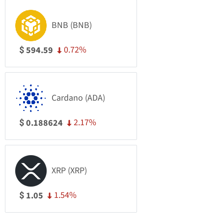
BNB (BNB)
0.72%
594.59
$
Cardano (ADA)
2.17%
0.188624
$
XRP (XRP)
1.54%
1.05
$