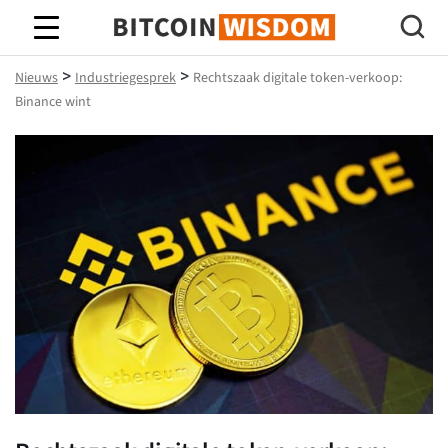
Bitcoin-wijsheid
>
>
Nieuws
Industriegesprek
Rechtszaak digitale token-verkoop:
Binance wint