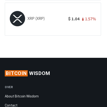
XRP (XRP)
1.57%
1.04
$
BITCOIN
WISDOM
OVER
About Bitcoin Wisdom
Contact