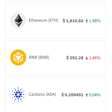
Ethereum (ETH)
1.98%
1,910.60
$
BNB (BNB)
1.46%
592.28
$
Cardano (ADA)
5.04%
0.200492
$