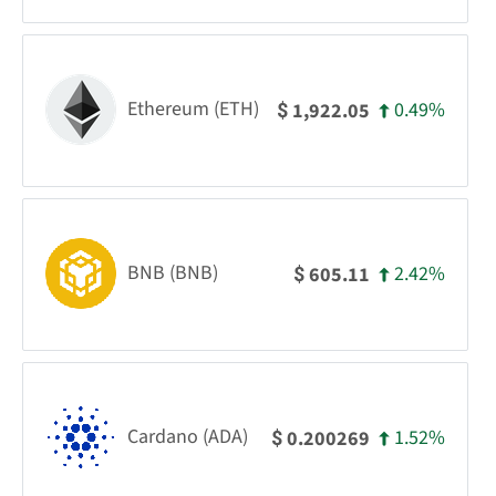
Ethereum (ETH)
0.49%
1,922.05
$
BNB (BNB)
2.42%
605.11
$
Cardano (ADA)
1.52%
0.200269
$