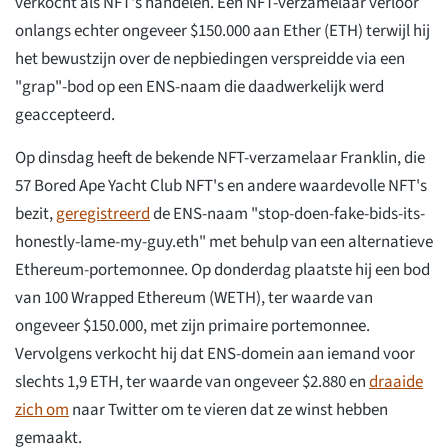
verkocht als NFT's handelen. Een NFT-verzamelaar verloor
onlangs echter ongeveer $150.000 aan Ether (ETH) terwijl hij
het bewustzijn over de nepbiedingen verspreidde via een
"grap"-bod op een ENS-naam die daadwerkelijk werd
geaccepteerd.
Op dinsdag heeft de bekende NFT-verzamelaar Franklin, die
57 Bored Ape Yacht Club NFT's en andere waardevolle NFT's
bezit,
geregistreerd
de ENS-naam "stop-doen-fake-bids-its-
honestly-lame-my-guy.eth" met behulp van een alternatieve
Ethereum-portemonnee. Op donderdag plaatste hij een bod
van 100 Wrapped Ethereum (WETH), ter waarde van
ongeveer $150.000, met zijn primaire portemonnee.
Vervolgens verkocht hij dat ENS-domein aan iemand voor
slechts 1,9 ETH, ter waarde van ongeveer $2.880 en
draaide
zich om
naar Twitter om te vieren dat ze winst hebben
gemaakt.