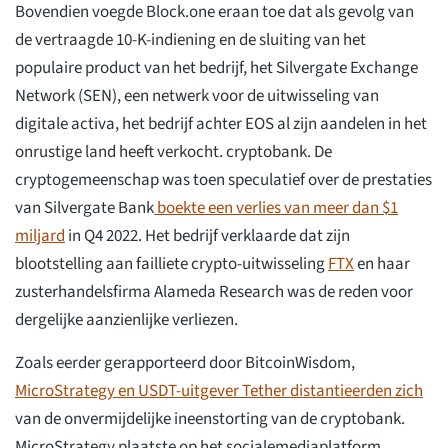
Bovendien voegde Block.one eraan toe dat als gevolg van
de vertraagde 10-K-indiening en de sluiting van het
populaire product van het bedrijf, het Silvergate Exchange
Network (SEN), een netwerk voor de uitwisseling van
digitale activa, het bedrijf achter EOS al zijn aandelen in het
onrustige land heeft verkocht. cryptobank. De
cryptogemeenschap was toen speculatief over de prestaties
van Silvergate Bank
boekte een verlies van meer dan $1
miljard
in Q4 2022. Het bedrijf verklaarde dat zijn
blootstelling aan failliete crypto-uitwisseling
FTX
en haar
zusterhandelsfirma Alameda Research was de reden voor
dergelijke aanzienlijke verliezen.
Zoals eerder gerapporteerd door BitcoinWisdom,
MicroStrategy en USDT-uitgever Tether distantieerden zich
van de onvermijdelijke ineenstorting van de cryptobank.
MicroStrategy plaatste op het socialemediaplatform