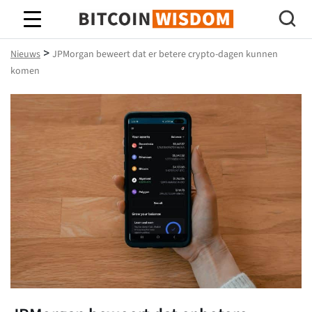
Bitcoin-wijsheid
>
Nieuws
JPMorgan beweert dat er betere crypto-dagen kunnen
komen