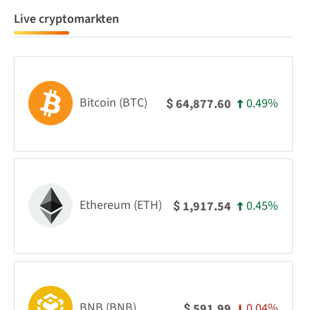
Live cryptomarkten
Bitcoin (BTC)
0.49%
64,877.60
$
Ethereum (ETH)
0.45%
1,917.54
$
BNB (BNB)
0.04%
591.99
$