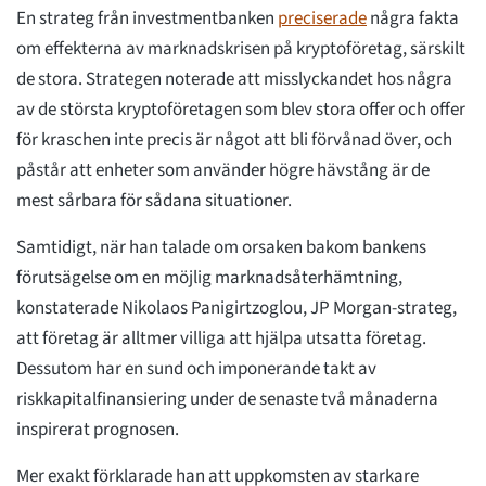
En strateg från investmentbanken
preciserade
några fakta
om effekterna av marknadskrisen på kryptoföretag, särskilt
de stora. Strategen noterade att misslyckandet hos några
av de största kryptoföretagen som blev stora offer och offer
för kraschen inte precis är något att bli förvånad över, och
påstår att enheter som använder högre hävstång är de
mest sårbara för sådana situationer.
Samtidigt, när han talade om orsaken bakom bankens
förutsägelse om en möjlig marknadsåterhämtning,
konstaterade Nikolaos Panigirtzoglou, JP Morgan-strateg,
att företag är alltmer villiga att hjälpa utsatta företag.
Dessutom har en sund och imponerande takt av
riskkapitalfinansiering under de senaste två månaderna
inspirerat prognosen.
Mer exakt förklarade han att uppkomsten av starkare