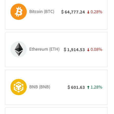
Bitcoin (BTC)
0.28%
64,777.24
$
Ethereum (ETH)
0.08%
1,914.53
$
BNB (BNB)
1.28%
601.63
$