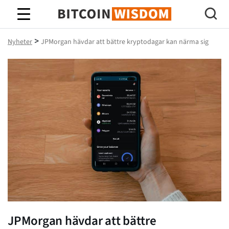
Bitcoin Wisdom
>
Nyheter
JPMorgan hävdar att bättre kryptodagar kan närma sig
JPMorgan hävdar att bättre