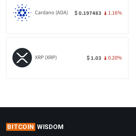
Cardano (ADA)
1.16%
0.197483
$
XRP (XRP)
0.20%
1.03
$
BITCOIN
WISDOM