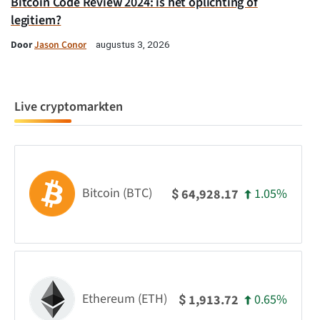
Bitcoin Code Review 2024: is het oplichting of
legitiem?
Door
Jason Conor
augustus 3, 2026
Live cryptomarkten
Bitcoin (BTC)
1.05%
64,928.17
$
Ethereum (ETH)
0.65%
1,913.72
$