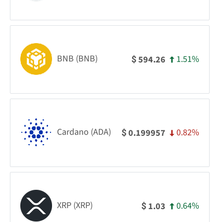
BNB (BNB)
1.51%
594.26
$
Cardano (ADA)
0.82%
0.199957
$
XRP (XRP)
0.64%
1.03
$