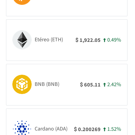
Etéreo (ETH)
0.49%
1,922.05
$
BNB (BNB)
2.42%
605.11
$
Cardano (ADA)
1.52%
0.200269
$