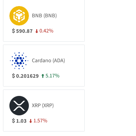
BNB (BNB)
0.42%
590.87
$
Cardano (ADA)
5.17%
0.201629
$
XRP (XRP)
1.57%
1.03
$