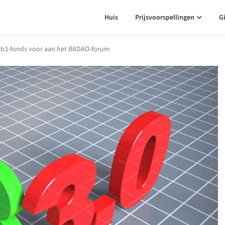
Huis
Prijsvoorspellingen
G
eb3-fonds voor aan het BitDAO-forum