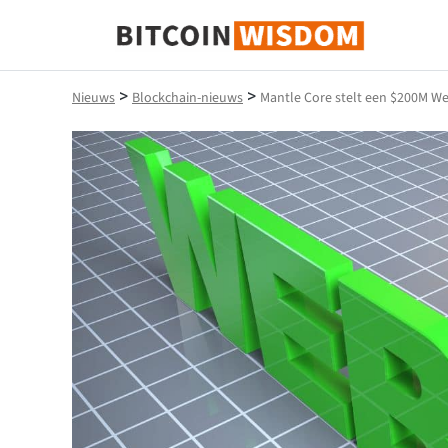
Bitcoin-wijsheid
>
>
Nieuws
Blockchain-nieuws
Mantle Core stelt een $200M W