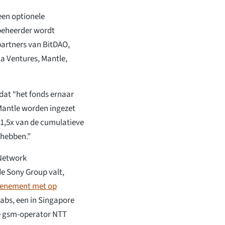
 een optionele
sbeheerder wordt
partners van BitDAO,
a Ventures, Mantle,
dat “het fonds ernaar
 Mantle worden ingezet
 1,5x van de cumulatieve
 hebben.”
 Network
e Sony Group valt,
venement met op
abs, een in Singapore
e gsm-operator NTT