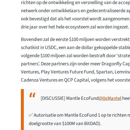
richten op de ontwikkeling en versnelling van de accep
netwerk onder ontwikkelaars en gedecentraliseerde ap
ook bevestigd dat als het voorstel wordt aangenomen,
drie jaar over het hele ecosysteem zal worden ingezet
Bovendien zal de eerste $100 miljoen worden verstrekt
schatkist in USDC, een aan de dollar gekoppelde stable
volgende $100 miljoen zal worden bestraft door ‘strat
partners’. Deze partners zijn onder meer Dragonfly Capi
Ventures, Play Ventures Future Fund, Spartan, Lemnisc
Cadenza Ventures en QCP Capital, volgens het voorste
[DISCUSSIE] Mantle EcoFund
@0xMantel
heef
✅ Autorisatie om Mantle EcoFund 1 op te richten 
doelgrootte van $100M van BitDAO).