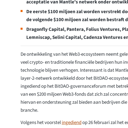
acceptatie van Mantle's netwerk onder ontwik
De eerste $100 miljoen zal worden verstrekt do
de volgende $100 miljoen zal worden bestraft d
Dragonfly Capital, Pantera, Folius Ventures, P
Lemniscap, Selini Capital, Cadenza Ventures en
De ontwikkeling van het Web3-ecosysteem neemt gelei
veel crypto- en traditionele financiële bedrijven hun in
technologie blijven verhogen. Interessant is dat Mant
layer-2-netwerk ontwikkeld door het BitDAO-ecosystee
ingediend op het BitDAO-governanceforum met betrekk
van een $200 miljoen Web3-fonds dat zich zal concent
hiervan en ondersteuning zal bieden aan bedrijven die a
branche.
Volgens het voorstel
ingediend
op 26 februari zal het 