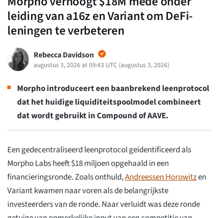
Morpho verhoogt $18M mede onder
leiding van a16z en Variant om DeFi-
leningen te verbeteren
Rebecca Davidson
augustus 3, 2026 at 09:43 UTC
(
augustus 3, 2026
)
Morpho introduceert een baanbrekend leenprotocol
dat het huidige liquiditeitspoolmodel combineert
dat wordt gebruikt in Compound of AAVE.
Een gedecentraliseerd leenprotocol geïdentificeerd als
Morpho Labs heeft $18 miljoen opgehaald in een
financieringsronde. Zoals onthuld,
Andreessen Horowitz
en
Variant kwamen naar voren als de belangrijkste
investeerders van de ronde. Naar verluidt was deze ronde
getuige van opmerkelijke input van een competitie van