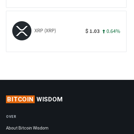
XRP (XRP)
0.64%
1.03
$
BITCOIN
WISDOM
OVER
About Bitcoin Wisdom