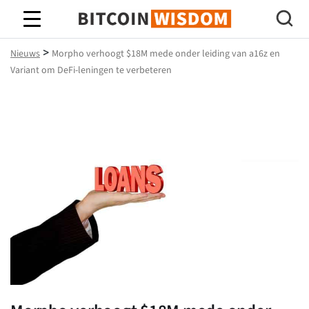
Bitcoin-wijsheid
>
Nieuws
Morpho verhoogt $18M mede onder leiding van a16z en
Variant om DeFi-leningen te verbeteren