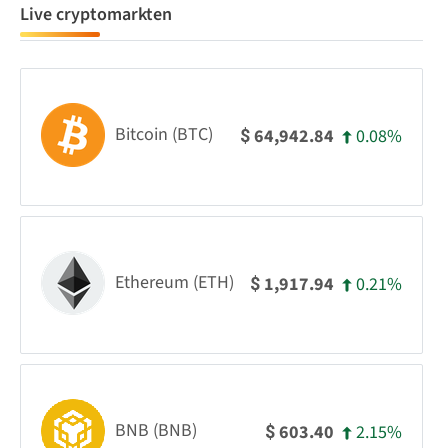
Live cryptomarkten
Bitcoin (BTC)
0.08%
64,942.84
$
Ethereum (ETH)
0.21%
1,917.94
$
BNB (BNB)
2.15%
603.40
$