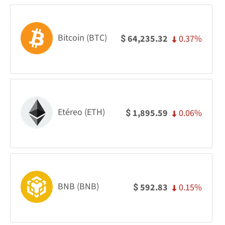
Bitcoin (BTC)
0.37%
64,235.32
$
Etéreo (ETH)
0.06%
1,895.59
$
BNB (BNB)
0.15%
592.83
$