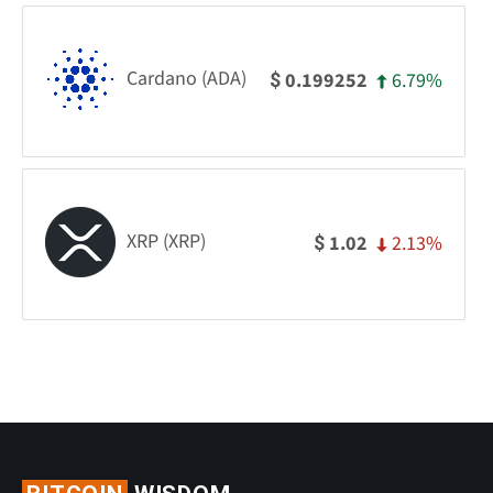
Cardano (ADA)
6.79%
0.199252
$
XRP (XRP)
2.13%
1.02
$