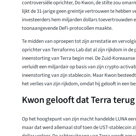
controversiële oprichter, Do Kwon, de stilte zou omar
lijkt de 31-jarige geen greintje vertrouwen te hebben 
investeerders hem miljarden dollars toevertrouwden e
toonaangevende DeFi-protocollen maakte.
Te midden van oproepen tot zijn arrestatie en vervolg
oprichter van Terraforms Lab dat al zijn rijkdom in de 
ineenstorting van Terra begin mei. De Zuid-Koreaans
verluidt een miljardair op basis van zijn crypto-activa
ineenstorting van zijn stablecoin. Maar Kwon besteed
het verlies van zijn rijkdom, omdat hij gelooft in een be
Kwon gelooft dat Terra terug
Op het hoogtepunt van zijn macht handelde LUNA eerde
maar dat werd allemaal stof toen de UST-stablecoin zi
dollar verloor. De achteruitgang van Terra wordt een v