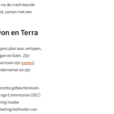
s na de crash keurde
oed, samen met een
on en Terra
gens plan was verlopen,
gen en falen. Zijn
arissen zijn
gezegd
ndernemer en zijn
recente gebeurtenissen.
hange Commission (SEC)
ving inzake
arketingmethoden van