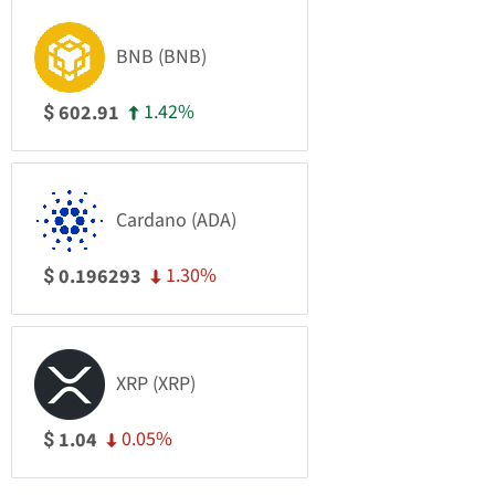
BNB (BNB)
1.42%
602.91
$
Cardano (ADA)
1.30%
0.196293
$
XRP (XRP)
0.05%
1.04
$