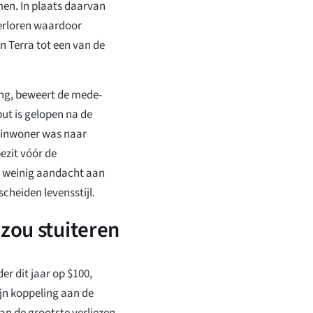
men. In plaats daarvan
verloren waardoor
n Terra tot een van de
ing, beweert de mede-
put is gelopen na de
e inwoner was naar
bezit vóór de
t weinig aandacht aan
scheiden levensstijl.
 zou stuiteren
r dit jaar op $100,
jn koppeling aan de
an de grootste verliezen