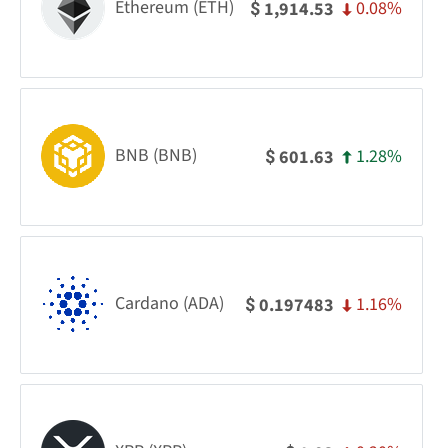
Ethereum (ETH)
0.08%
1,914.53
$
BNB (BNB)
1.28%
601.63
$
Cardano (ADA)
1.16%
0.197483
$