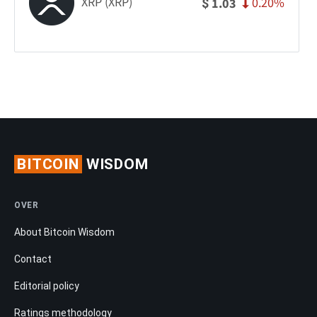
XRP (XRP)
0.20%
1.03
$
BITCOIN
WISDOM
OVER
About Bitcoin Wisdom
Contact
Editorial policy
Ratings methodology