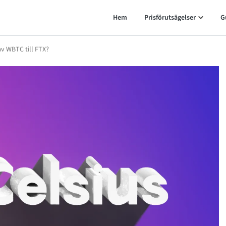
Hem
Prisförutsägelser
G
av WBTC till FTX?