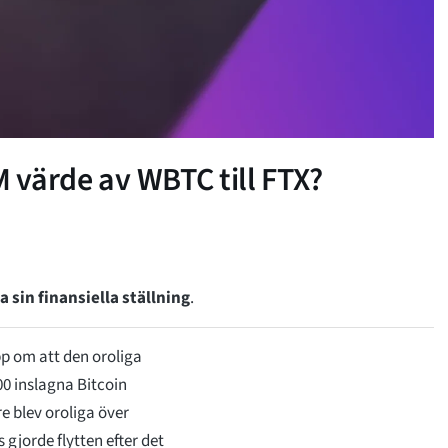
M värde av WBTC till FTX?
a sin finansiella ställning
.
p om att den oroliga
00 inslagna Bitcoin
e blev oroliga över
 gjorde flytten efter det