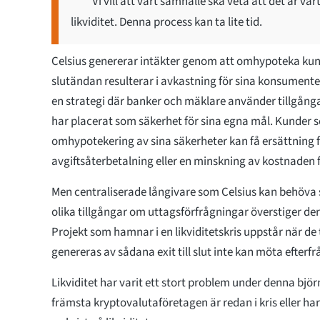
Vi vill att vårt samhälle ska veta att det är vå
likviditet. Denna process kan ta lite tid.
Celsius genererar intäkter genom att omhypoteka kundi
slutändan resulterar i avkastning för sina konsument
en strategi där banker och mäklare använder tillgån
har placerat som säkerhet för sina egna mål. Kunder s
omhypotekering av sina säkerheter kan få ersättning f
avgiftsåterbetalning eller en minskning av kostnaden f
Men centraliserade långivare som Celsius kan behöva s
olika tillgångar om uttagsförfrågningar överstiger dera
Projekt som hamnar i en likviditetskris uppstår när de
genereras av sådana exit till slut inte kan möta efterf
Likviditet har varit ett stort problem under denna bj
främsta kryptovalutaföretagen är redan i kris eller ha