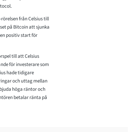
otocol.
elsen från Celsius till
et på Bitcoin att sjunka
en positiv start för
pel till att Celsius
nde för investerare som
ius hade tidigare
ringar och uttag mellan
erbjuda höga räntor och
ntören betalar ränta på