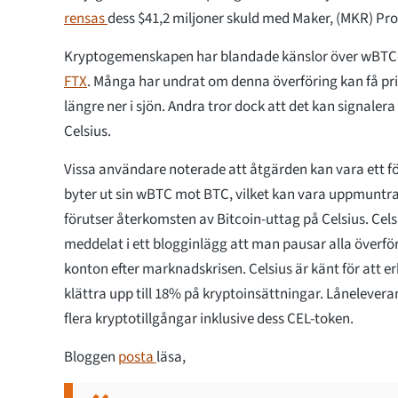
rensas
dess $41,2 miljoner skuld med Maker, (MKR) Pr
Kryptogemenskapen har blandade känslor över wBTC-rör
FTX
. Många har undrat om denna överföring kan få pris
längre ner i sjön. Andra tror dock att det kan signalera 
Celsius.
Vissa användare noterade att åtgärden kan vara ett förs
byter ut sin wBTC mot BTC, vilket kan vara uppmuntra
förutser återkomsten av Bitcoin-uttag på Celsius. Cels
meddelat i ett blogginlägg att man pausar alla överfö
konton efter marknadskrisen. Celsius är känt för att 
klättra upp till 18% på kryptoinsättningar. Lånelevera
flera kryptotillgångar inklusive dess CEL-token.
Bloggen
posta
läsa,