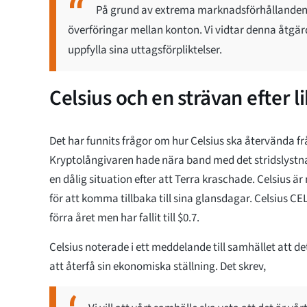
På grund av extrema marknadsförhållanden m
överföringar mellan konton. Vi vidtar denna åtgärd i
uppfylla sina uttagsförpliktelser.
Celsius och en strävan efter li
Det har funnits frågor om hur Celsius ska återvända från
Kryptolångivaren hade nära band med det stridslystn
en dålig situation efter att Terra kraschade. Celsius är
för att komma tillbaka till sina glansdagar. Celsius C
förra året men har fallit till $0.7.
Celsius noterade i ett meddelande till samhället att det
att återfå sin ekonomiska ställning. Det skrev,