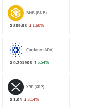
BNB (BNB)
1.60%
589.93
$
Cardano (ADA)
6.54%
0.201906
$
XRP (XRP)
3.14%
1.04
$