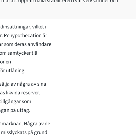
rt mål att upprätthålla stabiliteten i vår verksamhet och
nsättningar, vilket i
er. Rehypothecation är
gar som deras användare
om samtycker till
ör en
ör utlåning.
älja av några av sina
s likvida reserver.
 tillgångar som
rågan på uttag.
örnmarknad. Några av de
r misslyckats på grund