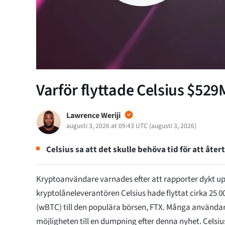
Varför flyttade Celsius $529
Lawrence Weriji
augusti 3, 2026 at 09:43 UTC
(
augusti 3, 2026
)
Celsius sa att det skulle behöva tid för att återt
Kryptoanvändare varnades efter att rapporter dykt up
kryptolåneleverantören Celsius hade flyttat cirka 25 0
(wBTC) till den populära börsen, FTX. Många användar
möjligheten till en dumpning efter denna nyhet. Celsius