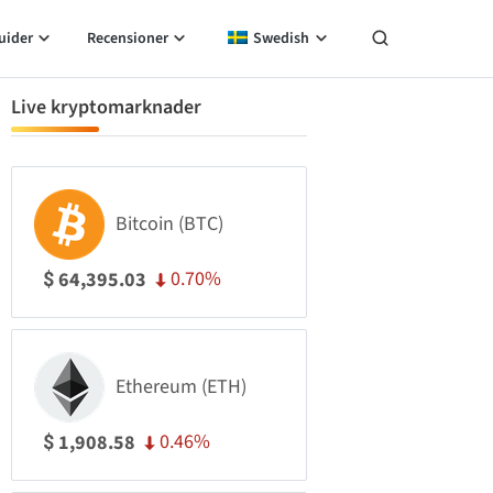
uider
Recensioner
Swedish
Live kryptomarknader
Bitcoin (BTC)
0.70%
64,395.03
$
Ethereum (ETH)
0.46%
1,908.58
$