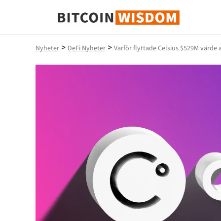
Bitcoin Wisdom
>
>
Nyheter
DeFi Nyheter
Varför flyttade Celsius $529M värde 