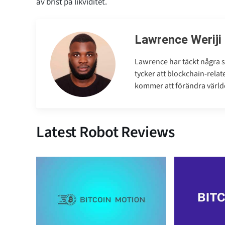
av brist på likviditet.
Lawrence Weriji
Lawrence har täckt några s
tycker att blockchain-relat
kommer att förändra världen
Latest Robot Reviews