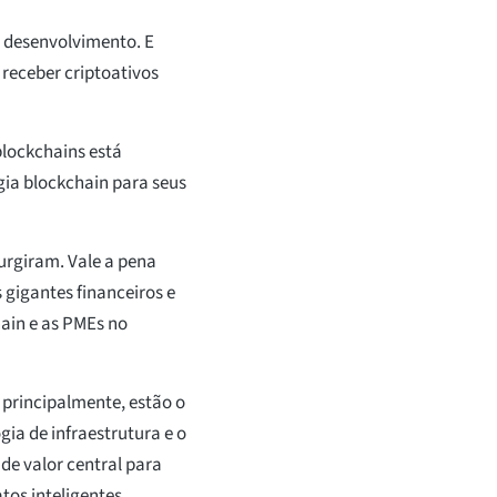
e desenvolvimento. E
 receber criptoativos
blockchains está
ia blockchain para seus
urgiram. Vale a pena
 gigantes financeiros e
hain e as PMEs no
 principalmente, estão o
ia de infraestrutura e o
de valor central para
tos inteligentes