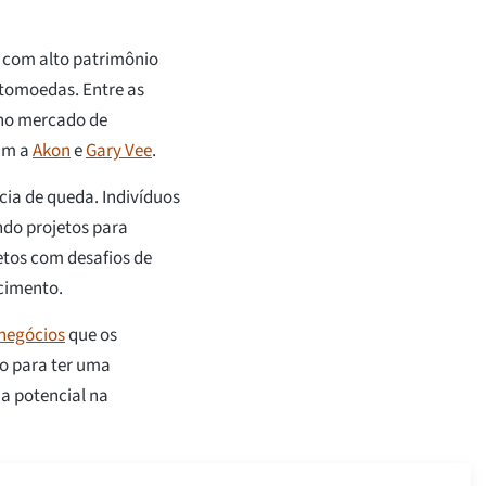
 com alto patrimônio
ptomoedas. Entre as
 no mercado de
tam a
Akon
e
Gary Vee
.
ia de queda. Indivíduos
ndo projetos para
etos com desafios de
scimento.
 negócios
que os
do para ter uma
a potencial na