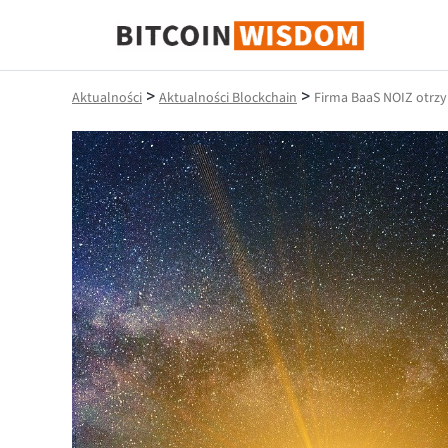
Mądrość Bitcoina
>
>
Aktualności
Aktualności Blockchain
Firma BaaS NOIZ otrzy