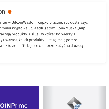
on
Writer w BitcoinWisdom, ciężko pracuje, aby dostarczyć
z rynku kryptowalut. Według słów Elona Muska „Kup
warzają produkty i usługi, w które *ty* wierzysz.
y uważasz, że ich produkty i usługi mają gorsze
rynek to zrobi. To będzie ci dobrze służyć na dłuższą