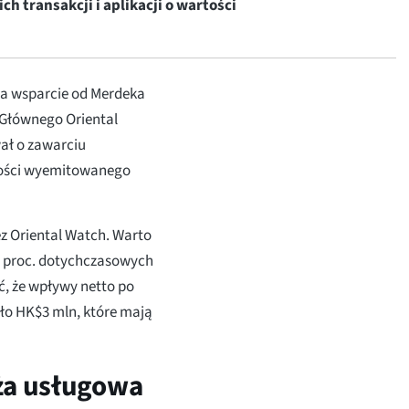
h transakcji i aplikacji o wartości
ła wsparcie od Merdeka
u Głównego Oriental
ał o zawarciu
łości wyemitowanego
ez Oriental Watch. Warto
9 proc. dotychczasowych
, że wpływy netto po
ło HK$3 mln, które mają
nża usługowa