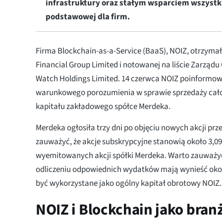
infrastruktury oraz stałym wsparciem wszystkic
podstawowej dla firm.
Firma Blockchain-as-a-Service (BaaS), NOIZ, otrzyma
Financial Group Limited i notowanej na liście Zarząd
Watch Holdings Limited. 14 czerwca NOIZ poinformow
warunkowego porozumienia w sprawie sprzedaży ca
kapitału zakładowego spółce Merdeka.
Merdeka ogłosiła trzy dni po objęciu nowych akcji prz
zauważyć, że akcje subskrypcyjne stanowią około 3,0
wyemitowanych akcji spółki Merdeka. Warto zauważyć
odliczeniu odpowiednich wydatków mają wynieść oko
być wykorzystane jako ogólny kapitał obrotowy NOIZ.
NOIZ i Blockchain jako bra