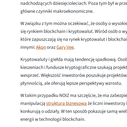
nadchodzących dziesięcioleciach. Poza tym był w prze
główne czynniki makroekonomiczne.
W związku z tym można oczekiwać, że osoby o wysokie
się rynkiem blockchain i kryptowalut. Wśród osób o wy
które zapuszczają się na rynek kryptowalut i blockchai
innymi:
Akon
oraz
Gary Vee
.
Kryptowaluty i giełda mają tendencję spadkową. Osob
kieszeniach i fundusze kryptograficzne szukają proje
wesprzeć. Większość inwestorów poszukuje projektów,
płynnością, ale oferują lepsze perspektywy wzrostu.
W takim przypadku NOIZ ma szczęście, że ma zabezpie
manipulacją
struktura biznesowa
że liczni inwestorzy
konkurują o udziały. W ten sposób pokazuje samą wiel
energii w technologii blockchain.