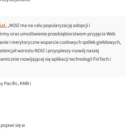
iał
, „NOIZ ma na celu popularyzację adopcji i
 firmy oraz umożliwienie przedsiębiorstwom przyjęcia Web
znanie i merytoryczne wsparcie czołowych spółek giełdowych,
otencjał wzrostu NOIZ i przyspieszy rozwój naszej
micznie rozwijającej się aplikacji technologii FinTech i
 Pacific, KMB i
 pojawi się w