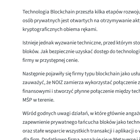
Technologia Blockchain przeszła kilka etapów rozwoju. 
osób prywatnych jest otwartych na otrzymywanie a
kryptograficznych obiema rękami.
Istnieje jednak wyzwanie techniczne, przed którym st
bloków. Jak bezpiecznie uzyskać dostęp do technologi
firmy w przystępnej cenie.
Następnie pojawiły się firmy typu blockchain jako usł
zauważyć, że NOIZ zamierza wykorzystać połączenie
finansowymi i stworzyć płynne połączenie między tec
MŚP w terenie.
Wśród godnych uwagi działań, w które głównie angażuj
zapewnienie prywatnego łańcucha bloków jako technol
oraz stałe wsparcie wszystkich transakcji i aplikacji 
dla firm. Dodatkowo firma angażuje się w Metaverse i 