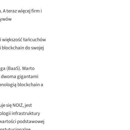
A teraz więcej firm i
ktywów
oi większość łańcuchów
i blockchain do swojej
uga (BaaS). Warto
 z dwoma gigantami
hnologią blockchain a
e się NOIZ, jest
ogii infrastruktury
o wartości podstawowej
instytucjonalne