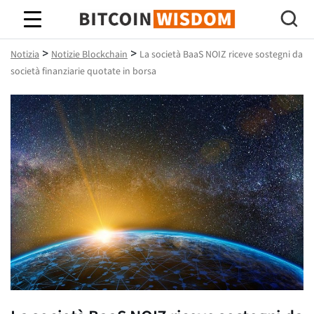
Saggezza Bitcoin
>
>
Notizia
Notizie Blockchain
La società BaaS NOIZ riceve sostegni da
società finanziarie quotate in borsa