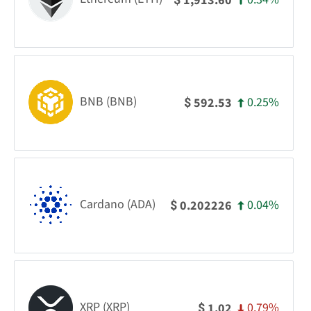
1,913.60
BNB (BNB)
0.25%
592.53
$
Cardano (ADA)
0.04%
0.202226
$
XRP (XRP)
0.79%
1.02
$