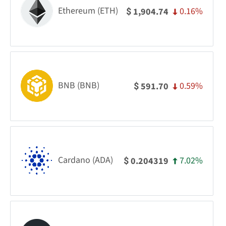
Ethereum (ETH)
0.16%
1,904.74
$
BNB (BNB)
0.59%
591.70
$
Cardano (ADA)
7.02%
0.204319
$