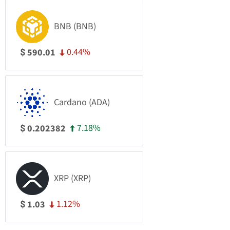
BNB (BNB)
0.44%
590.01
$
Cardano (ADA)
7.18%
0.202382
$
XRP (XRP)
1.12%
1.03
$