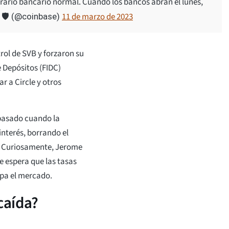
orario bancario normal. Cuando los bancos abran el lunes,
11 de marzo de 2023
 🛡️ (@coinbase)
rol de SVB y forzaron su
e Depósitos (FIDC)
r a Circle y otros
pasado cuando la
interés, borrando el
U. Curiosamente, Jerome
e espera que las tasas
ipa el mercado.
caída?