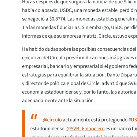
Horas después de que surgiera la noticia de que Silico
había colapsado, USDC, una moneda estable, perdió m
se negoció a $0.8774. Las monedas estables generalme
1 a las monedas fiduciarias. Sin embargo, USDC perdió
informes de que su empresa matriz, Circle, estuvo expu
Ha habido dudas sobre las posibles consecuencias del 
ejecutivo del Círculo prevé implicaciones más graves e
empresarial, bancario y empresarial si el gobierno fe
estrategias para equilibrar la situación. Dante Dispart
y director de política global de Circle, advirtió que SVB
economía estadounidense y, por lo tanto, las autorid
adecuadamente ante la situación.
@círculo
actualmente está protegiendo
#U
estadounidense.
@SVB_Financiero
es un banco fu