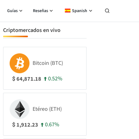
Guías
Reseñas
Spanish
Criptomercados en vivo
Bitcoin (BTC)
0.52%
64,871.18
$
Etéreo (ETH)
0.67%
1,912.23
$