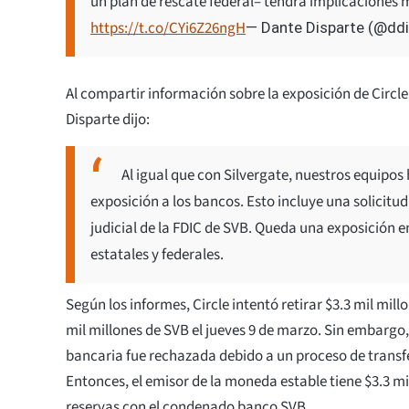
un plan de rescate federal– tendrá implicaciones 
https://t.co/CYi6Z26ngH
— Dante Disparte (@dd
Al compartir información sobre la exposición de Circle 
Disparte dijo:
Al igual que con Silvergate, nuestros equipo
exposición a los bancos. Esto incluye una solicitu
judicial de la FDIC de SVB. Queda una exposición en
estatales y federales.
Según los informes, Circle intentó retirar $3.3 mil mill
mil millones de SVB el jueves 9 de marzo. Sin embargo,
bancaria fue rechazada debido a un proceso de transf
Entonces, el emisor de la moneda estable tiene $3.3 mi
reservas con el condenado banco SVB.