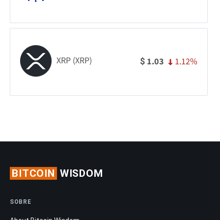
XRP (XRP)
1.12%
1.03
$
BITCOIN
WISDOM
SOBRE