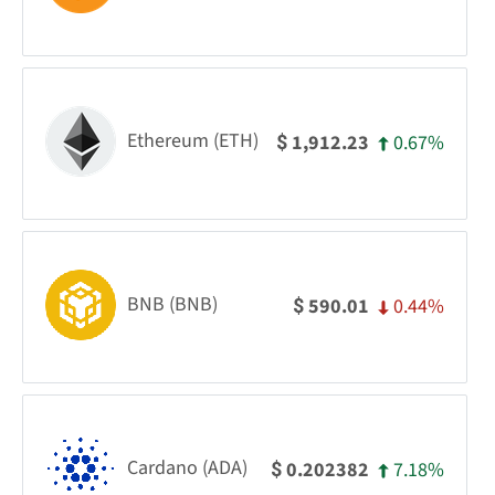
Ethereum (ETH)
0.67%
1,912.23
$
BNB (BNB)
0.44%
590.01
$
Cardano (ADA)
7.18%
0.202382
$