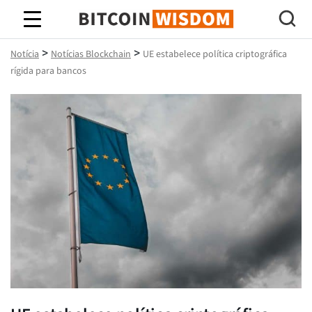
Sabedoria do Bitcoin
>
>
Notícia
Notícias Blockchain
UE estabelece política criptográfica
rígida para bancos