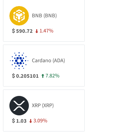
BNB (BNB)
1.47%
590.72
$
Cardano (ADA)
7.82%
0.205101
$
XRP (XRP)
3.09%
1.03
$