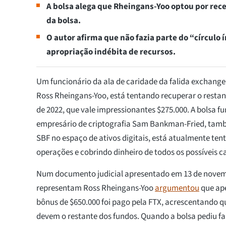
A bolsa alega que Rheingans-Yoo optou por rec
da bolsa.
O autor afirma que não fazia parte do “círculo 
apropriação indébita de recursos.
Um funcionário da ala de caridade da falida exchang
Ross Rheingans-Yoo, está tentando recuperar o restant
de 2022, que vale impressionantes $275.000. A bolsa 
empresário de criptografia Sam Bankman-Fried, ta
SBF no espaço de ativos digitais, está atualmente tent
operações e cobrindo dinheiro de todos os possíveis c
Num documento judicial apresentado em 13 de novem
representam Ross Rheingans-Yoo
argumentou
que ape
bônus de $650.000 foi pago pela FTX, acrescentando qu
devem o restante dos fundos. Quando a bolsa pediu f