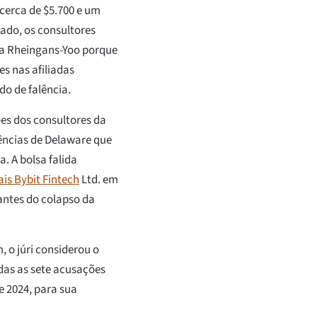
cerca de $5.700 e um
lado, os consultores
 a Rheingans-Yoo porque
s nas afiliadas
do de falência.
es dos consultores da
lências de Delaware que
. A bolsa falida
is Bybit Fintech
Ltd. em
antes do colapso da
 o júri considerou o
as as sete acusações
e 2024, para sua