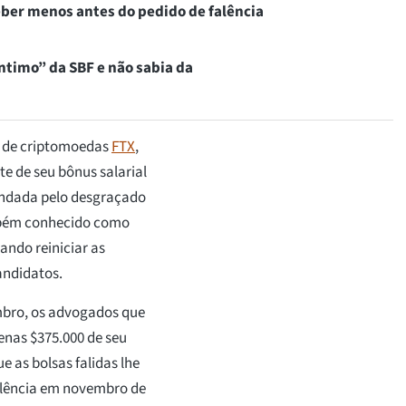
eber menos antes do pedido de falência
íntimo” da SBF e não sabia da
e de criptomoedas
FTX
,
e de seu bônus salarial
fundada pelo desgraçado
mbém conhecido como
ando reiniciar as
andidatos.
bro, os advogados que
nas $375.000 de seu
e as bolsas falidas lhe
alência em novembro de