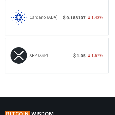
Cardano (ADA)
1.43%
0.188107
$
XRP (XRP)
1.67%
1.05
$
BITCOIN
WISDOM