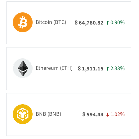
Bitcoin (BTC)
0.90%
64,780.82
$
Ethereum (ETH)
2.33%
1,911.15
$
BNB (BNB)
1.02%
594.44
$