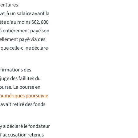
mentaires
e, à un salaire avant la
ête d'au moins $62. 800.
éjà entièrement payé son
iellement payé via des
 que celle-ci ne déclare
ffirmations des
juge des faillites du
bourse. La bourse en
s numériques poursuivie
avait retiré des fonds
y a déclaré le fondateur
d'accusation retenus