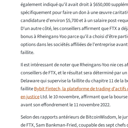
également indiqué qu'il avait droit à $650,000 supplé
spécifiquement pour faire un don à une œuvre caritativ
candidature d'environ $5,700 et à un salaire post-requ
D'un autre côté, les conseillers affirment que FTX a d
bonus à Rheingans-Yoo parce qu'il a choisi d'être part
options dans les sociétés affiliées de l'entreprise avant
faillite.
Il est intéressant de noter que Rheingans-Yoo nie ces a
conseillers de FTX, et le résultat sera déterminé par un 
Delaware qui supervise la faillite du chapitre 11 de la 
faillite
Bybit Fintech, la plateforme de trading d'actif
en justice
Ltd. le 10 novembre, affirmant que la bourse 
avant son effondrement le 11 novembre 2022.
Selon des rapports antérieurs de BitcoinWisdom, le jur
de FTX, Sam Bankman-Fried, coupable des sept chefs 