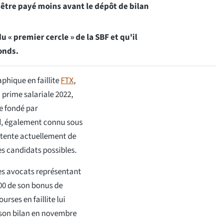
'être payé moins avant le dépôt de bilan
u « premier cercle » de la SBF et qu'il
onds.
phique en faillite
FTX
,
 prime salariale 2022,
e fondé par
d, également connu sous
 tente actuellement de
es candidats possibles.
es avocats représentant
0 de son bonus de
rses en faillite lui
é son bilan en novembre