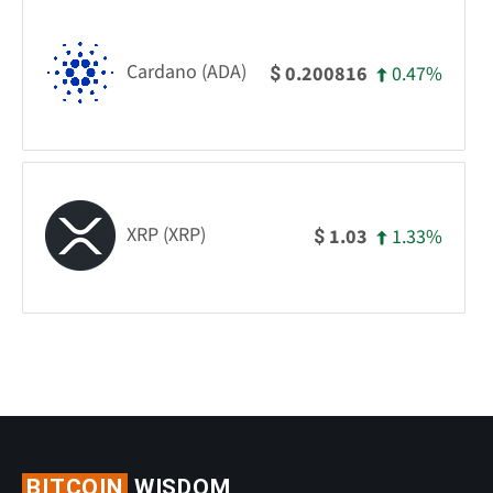
Cardano (ADA)
0.47%
0.200816
$
XRP (XRP)
1.33%
1.03
$
BITCOIN
WISDOM