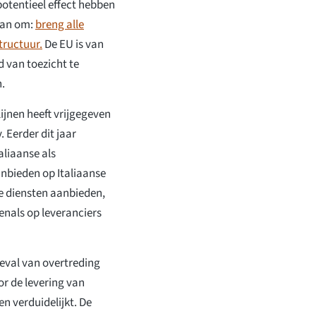
potentieel effect hebben
plan om:
breng alle
tructuur.
De EU is van
 van toezicht te
.
lijnen heeft vrijgegeven
 Eerder dit jaar
aliaanse als
anbieden op Italiaanse
e diensten aanbieden,
enals op leveranciers
geval van overtreding
r de levering van
en verduidelijkt. De