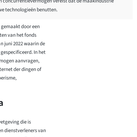
l van concurrentievermogen vereist dat de maakindustrie
we technologieën benutten.
ar gemaakt door een
ten van het fonds
n juni 2022 waarin de
gespecificeerd. In het
s mogen aanvragen,
ternet der dingen of
oerisme,
a
wetgeving die is
n dienstverleners van