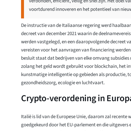
verbonden, efficiënt, veilig en snel zijn. Het doe
voortdurend innoveren en het potentieel van nieu
De instructie van de Italiaanse regering werd haalba
decreet van december 2021 waarin de deelnamevereis
werden vastgelegd, en een daaropvolgende decreet va
vereisten voor het aanvragen van financiering werden 
besluit staat dat bedrijven van elke omvang subsidie
zolang het geld wordt gebruikt voor blockchain, het in
kunstmatige intelligentie op gebieden als productie, t
gezondheidszorg, ecologie en luchtvaart.
Crypto-verordening in Europ
Italië is lid van de Europese Unie, daarom zal recente 
goedgekeurd door het EU-parlement en die uitgevers e