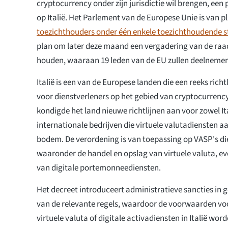
cryptocurrency onder zijn jurisdictie wil brengen, een 
op Italië. Het Parlement van de Europese Unie is van 
toezichthouders onder één enkele toezichthoudende s
plan om later deze maand een vergadering van de raad
houden, waaraan 19 leden van de EU zullen deelnemen
Italië is een van de Europese landen die een reeks richt
voor dienstverleners op het gebied van cryptocurrency.
kondigde het land nieuwe richtlijnen aan voor zowel It
internationale bedrijven die virtuele valutadiensten a
bodem. De verordening is van toepassing op VASP's di
waaronder de handel en opslag van virtuele valuta, ev
van digitale portemonneediensten.
Het decreet introduceert administratieve sancties in 
van de relevante regels, waardoor de voorwaarden voo
virtuele valuta of digitale activadiensten in Italië word