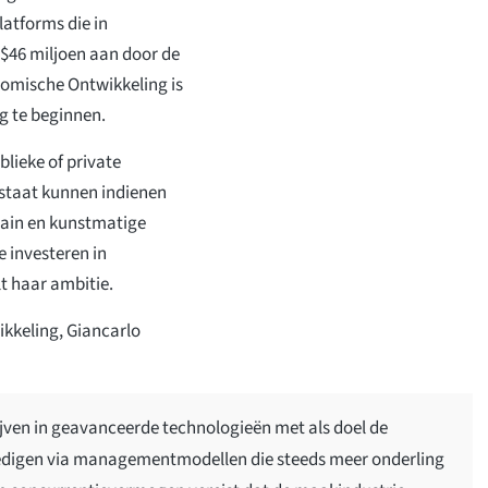
atforms die in
46 miljoen aan door de
nomische Ontwikkeling is
g te beginnen.
lieke of private
 staat kunnen indienen
hain en kunstmatige
e investeren in
t haar ambitie.
kkeling, Giancarlo
jven in geavanceerde technologieën met als doel de
digen via managementmodellen die steeds meer onderling