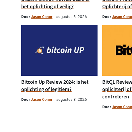
het oplichting of veilig?
Oplichterij o
Door
Jason Conor
Door
Jason Cono
augustus 3, 2026
Bitcoin Up Review 2024: is het
BitQL Review 
oplichting of legitiem?
oplichterij of
controleren
Door
Jason Conor
augustus 3, 2026
Door
Jason Cono