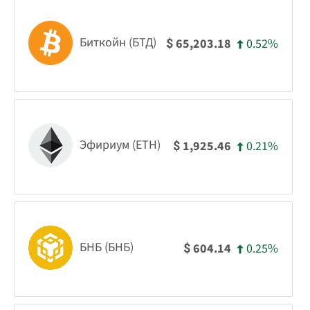
Биткойн (БТД)
0.52%
65,203.18
$
Эфириум (ETH)
0.21%
1,925.46
$
БНБ (БНБ)
0.25%
604.14
$