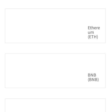
0.70%
64,395.03
$
Ethere
um
(ETH)
0.46%
1,908.58
$
BNB
(BNB)
1.60%
589.93
$