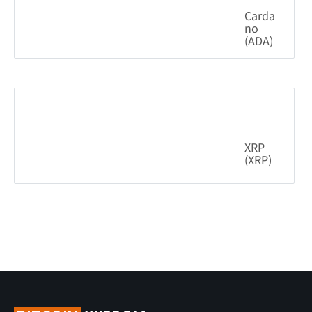
Carda
no
(ADA)
6.54%
0.201906
$
XRP
(XRP)
3.14%
1.04
$