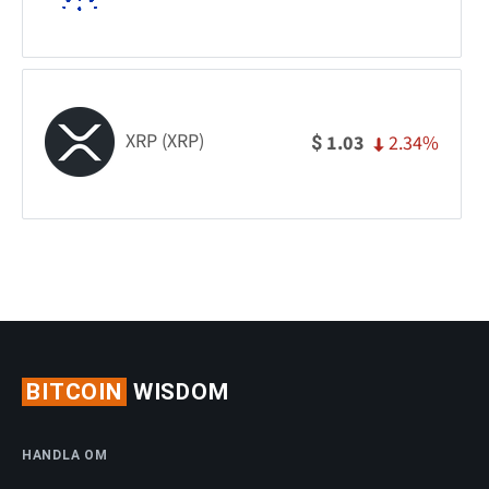
XRP (XRP)
2.34%
1.03
$
BITCOIN
WISDOM
HANDLA OM