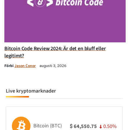
Bitcoin Code Review 2024: Är det en bluff eller
legitimt?
Förbi
Jason Conor
augusti 3, 2026
Live kryptomarknader
Bitcoin (BTC)
0.50%
64,550.75
$