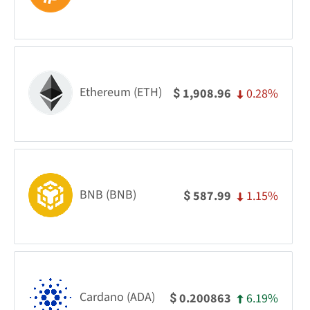
Ethereum (ETH)
0.28%
1,908.96
$
BNB (BNB)
1.15%
587.99
$
Cardano (ADA)
6.19%
0.200863
$