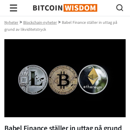
Bitcoin Wisdom
>
>
Nyheter
Blockchain-nyheter
Babel Finance ställer in uttag på
grund av likviditetstryck
Babel Finance ställer in uttag på grund