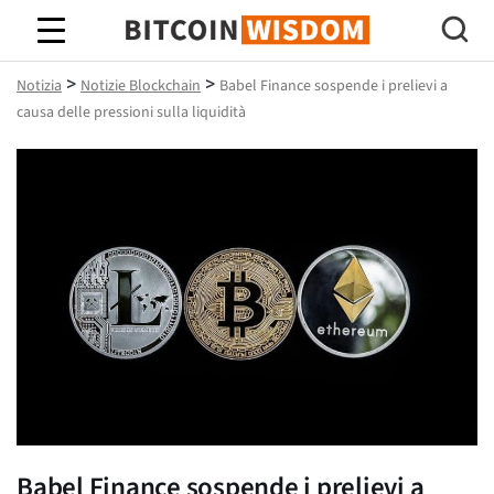
Saggezza Bitcoin
>
>
Notizia
Notizie Blockchain
Babel Finance sospende i prelievi a
causa delle pressioni sulla liquidità
Babel Finance sospende i prelievi a