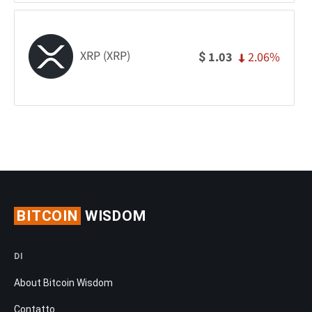
XRP (XRP)
2.06%
1.03
$
BITCOIN
WISDOM
DI
About Bitcoin Wisdom
Contatto