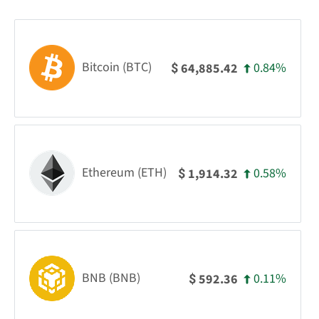
Bitcoin (BTC)
0.84%
64,885.42
$
Ethereum (ETH)
0.58%
1,914.32
$
BNB (BNB)
0.11%
592.36
$