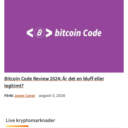
Bitcoin Code Review 2024: Är det en bluff eller
legitimt?
Förbi
Jason Conor
augusti 3, 2026
Live kryptomarknader