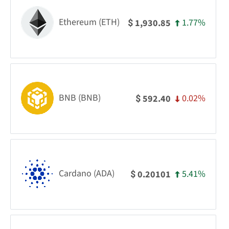
Ethereum (ETH)
1.77%
1,930.85
$
BNB (BNB)
0.02%
592.40
$
Cardano (ADA)
5.41%
0.20101
$