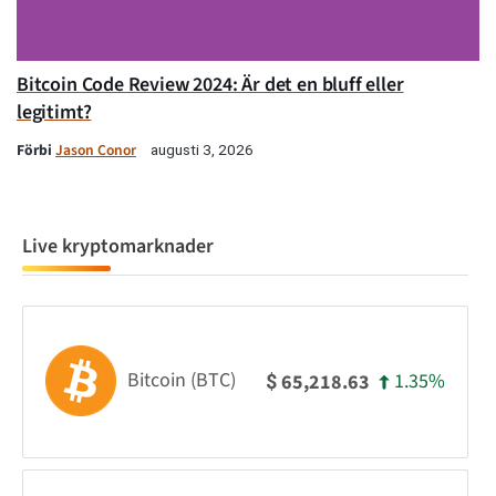
Bitcoin Code Review 2024: Är det en bluff eller
legitimt?
Förbi
Jason Conor
augusti 3, 2026
Live kryptomarknader
Bitcoin (BTC)
1.35%
65,218.63
$