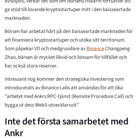
avslöjats, verkar det som om börsens riskarm fortsätter att
ge stöd till lovande kryptostartuper mitt i den baisseartade
marknaden.
Börsen har arbetat hårt på den baisseartade marknaden för
att finansiera kryptostartuper och utöka sitt territorium.
Som påpekar VD och medgrundare av
Binance
Changpeng
Zhao, börsen är mycket likvid och lönsam för tillfället och
har också stora reserver.
Intressant nog kommer den strategiska investering som
introducerats av Binance Labs att användas för att öka
"arbetet med Ankrs RPC-tjänst (Remote Procedure Call) och
bygga ut dess Web3-utvecklarsvit."
Inte det första samarbetet med
Ankr