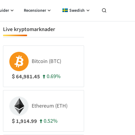
uider
Recensioner
Swedish
Live kryptomarknader
Bitcoin (BTC)
0.69%
64,981.45
$
Ethereum (ETH)
0.52%
1,914.99
$