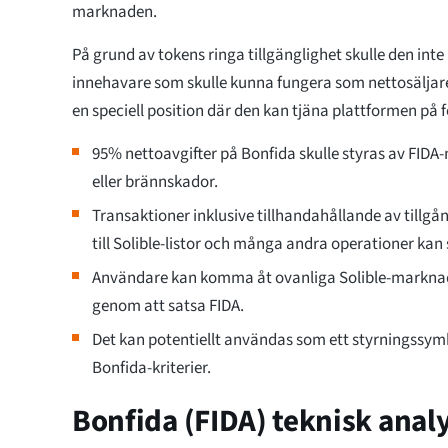
marknaden.
På grund av tokens ringa tillgänglighet skulle den in
innehavare som skulle kunna fungera som nettosäljare.
en speciell position där den kan tjäna plattformen på f
95% nettoavgifter på Bonfida skulle styras av FIDA-
eller brännskador.
Transaktioner inklusive tillhandahållande av tillgång
till Solible-listor och många andra operationer kan
Användare kan komma åt ovanliga Solible-marknad
genom att satsa FIDA.
Det kan potentiellt användas som ett styrningssymb
Bonfida-kriterier.
Bonfida (FIDA) teknisk anal