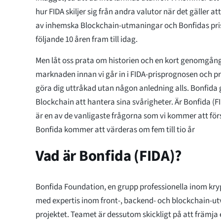
hur FIDA skiljer sig från andra valutor när det gäller a
av inhemska Blockchain-utmaningar och Bonfidas pri
följande 10 åren fram till idag.
Men låt oss prata om historien och en kort genomgån
marknaden innan vi går in i FIDA-prisprognosen och 
göra dig uttråkad utan någon anledning alls. Bonfida g
Blockchain att hantera sina svårigheter. Är Bonfida (FI
är en av de vanligaste frågorna som vi kommer att fö
Bonfida kommer att värderas om fem till tio år
Vad är Bonfida (FIDA)?
Bonfida Foundation, en grupp professionella inom kr
med expertis inom front-, backend- och blockchain-ut
projektet. Teamet är dessutom skickligt på att främj