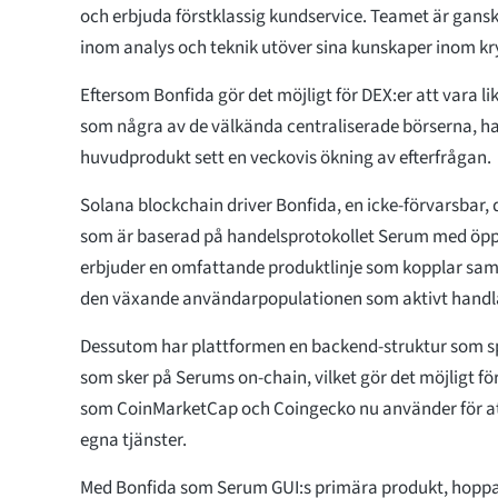
och erbjuda förstklassig kundservice. Teamet är ganska
inom analys och teknik utöver sina kunskaper inom k
Eftersom Bonfida gör det möjligt för DEX:er att vara li
som några av de välkända centraliserade börserna, har
huvudprodukt sett en veckovis ökning av efterfrågan.
Solana blockchain driver Bonfida, en icke-förvarsbar, 
som är baserad på handelsprotokollet Serum med öpp
erbjuder en omfattande produktlinje som kopplar s
den växande användarpopulationen som aktivt handl
Dessutom har plattformen en backend-struktur som sp
som sker på Serums on-chain, vilket gör det möjligt fö
som CoinMarketCap och Coingecko nu använder för att
egna tjänster.
Med Bonfida som Serum GUI:s primära produkt, hoppa