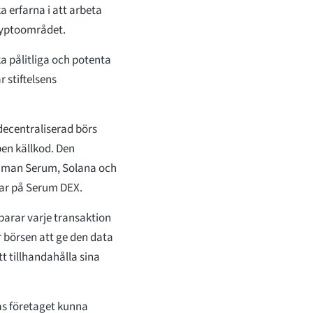
 erfarna i att arbeta
ryptoområdet.
ka pålitliga och potenta
 stiftelsens
decentraliserad börs
en källkod. Den
amman Serum, Solana och
ar på Serum DEX.
arar varje transaktion
r börsen att ge den data
 tillhandahålla sina
s företaget kunna