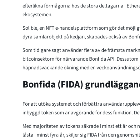
efterlikna förmågorna hos de stora deltagarna i Ether
ekosystemen.
Solible, en NFT e-handelsplattform som gör det möjlig
dyra samlarobjekt på kedjan, skapades också av Bonf
Som tidigare sagt använder flera av de främsta mar
bitcoinsektorn för närvarande Bonfida API. Dessutom 
häpnadsväckande ökning med en veckoanvändningsök
Bonfida (FIDA) grundläggan
För att utöka systemet och förbättra användaruppleve
inbyggd token som är avgörande för dess funktion. Det 
Med majoriteten av tokens säkrade i minst ett år och 
låsta i minst fyra år, skiljer sig FIDA från den genomsni