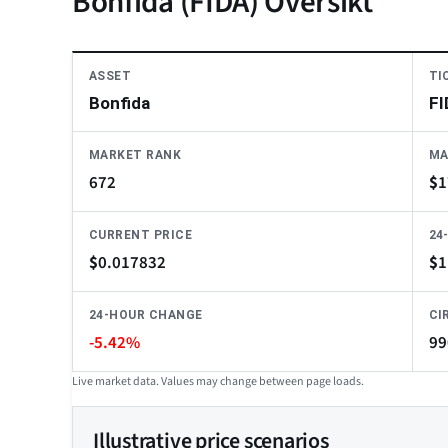
Bonfida (FIDA) Översikt
ASSET
TI
Bonfida
FI
MARKET RANK
MA
672
$
1
CURRENT PRICE
24
$
0.017832
$
1
24-HOUR CHANGE
CI
-5.42%
99
Live market data. Values may change between page loads.
Illustrative price scenarios