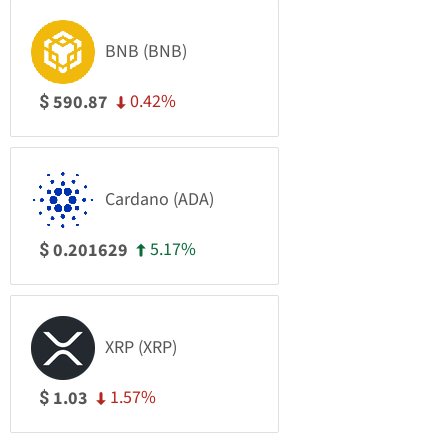
BNB (BNB)
0.42%
590.87
$
Cardano (ADA)
5.17%
0.201629
$
XRP (XRP)
1.57%
1.03
$