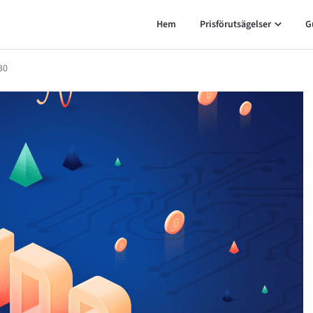
Hem
Prisförutsägelser
G
30