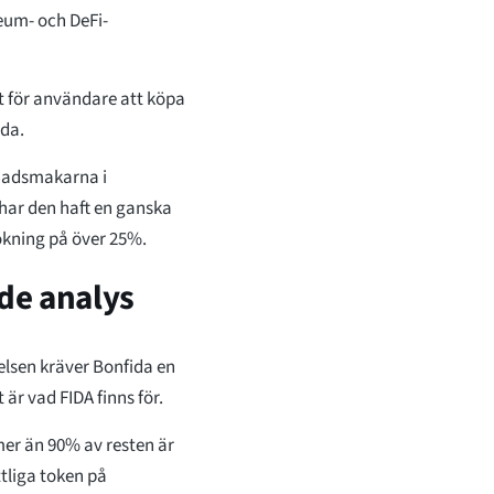
eum- och DeFi-
t för användare att köpa
ida.
knadsmakarna i
har den haft en ganska
ning på över 25%.
de analys
lsen kräver Bonfida en
är vad FIDA finns för.
mer än 90% av resten är
ttliga token på