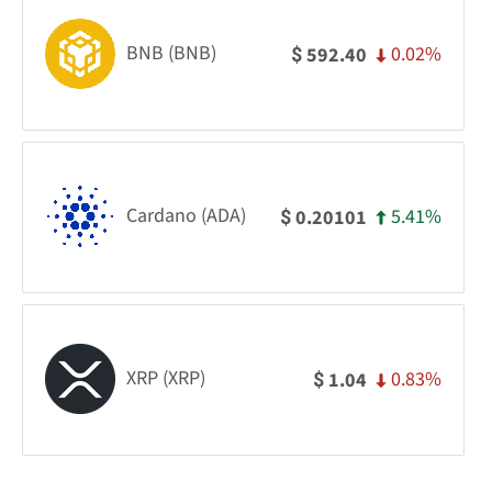
BNB (BNB)
0.02%
592.40
$
Cardano (ADA)
5.41%
0.20101
$
XRP (XRP)
0.83%
1.04
$