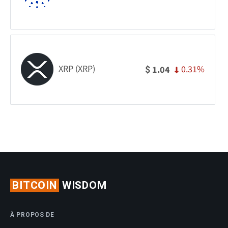
XRP (XRP)
0.31%
1.04
$
BITCOIN
WISDOM
À PROPOS DE