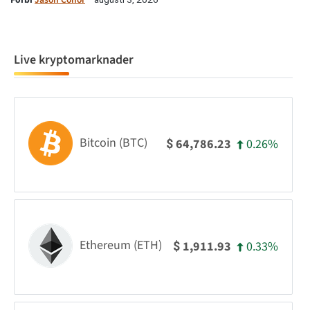
Live kryptomarknader
Bitcoin (BTC)
0.26%
64,786.23
$
Ethereum (ETH)
0.33%
1,911.93
$