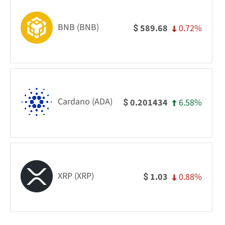
BNB (BNB)
0.72%
589.68
$
Cardano (ADA)
6.58%
0.201434
$
XRP (XRP)
0.88%
1.03
$