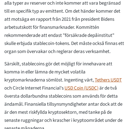
alla typer av reserver och inte kommer att vara begränsad
till en specifik typ av emittent. Om det händer kommer det
att motsäga en rapport från 2021 från president Bidens
arbetsutskott för finansmarknader. Kommittén
rekommenderade att endast "försäkrade depåinstitut"
skulle erbjuda stablecoin-tokens. Det måste också finnas ett
organ som övervakar och reglerar deras verksamhet.
Särskilt, stablecoins gör det möjligt för innehavare att
komma in eller lämna de mycket volatila
kryptomarknaderna sömlöst. Ingenting värt,
Tethers USDT
och Circle Internet Financial's
USD Coin (USDC)
är de två
översta dollarbundna stablecoins som används för detta
ändamål. Finansiella tillsynsmyndigheter antar dock att de
är den mest riskfyllda kryptosektorn, med tanke på de
senaste ruggningar och krascher i kryptoområdet under de
senaste månaderna.