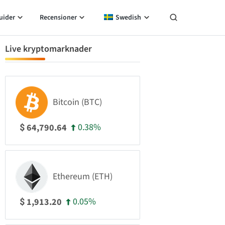
uider
Recensioner
Swedish
Live kryptomarknader
Bitcoin (BTC)
0.38%
64,790.64
$
Ethereum (ETH)
0.05%
1,913.20
$