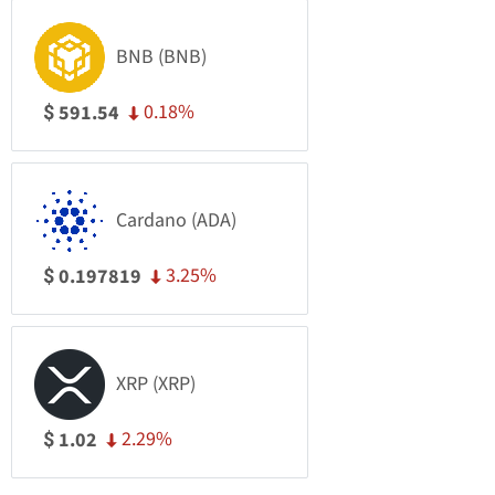
BNB (BNB)
0.18%
591.54
$
Cardano (ADA)
3.25%
0.197819
$
XRP (XRP)
2.29%
1.02
$