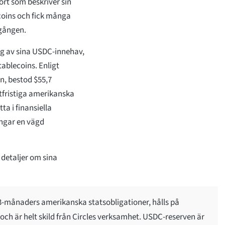
rt som beskriver sin
coins och fick många
lgången.
ng av sina USDC-innehav,
tablecoins. Enligt
en, bestod $55,7
ortfristiga amerikanska
ta i finansiella
ångar en vägd
 detaljer om sina
3-månaders amerikanska statsobligationer, hålls på
och är helt skild från Circles verksamhet. USDC-reserven är