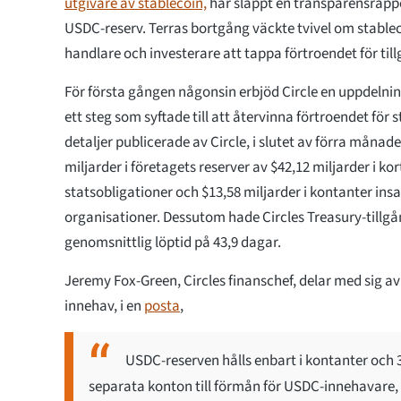
utgivare av stablecoin,
har släppt en transparensrappo
USDC-reserv. Terras bortgång väckte tvivel om stable
handlare och investerare att tappa förtroendet för til
För första gången någonsin erbjöd Circle en uppdelni
ett steg som syftade till att återvinna förtroendet för s
detaljer publicerade av Circle, i slutet av förra månad
miljarder i företagets reserver av $42,12 miljarder i k
statsobligationer och $13,58 miljarder i kontanter insat
organisationer. Dessutom hade Circles Treasury-tillg
genomsnittlig löptid på 43,9 dagar.
Jeremy Fox-Green, Circles finanschef, delar med sig av
innehav, i en
posta
,
USDC-reserven hålls enbart i kontanter och 
separata konton till förmån för USDC-innehavare, 