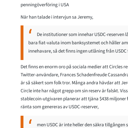
penningöverföring i USA
När han talade i intervjun sa Jeremy,
De institutioner som innehar USDC-reserven lå
bara fiat-valuta inom banksystemet och håller am
innehavare, så det finns ingen utlåning från USDC f
Det finns en enorm oro på sociala medier att Circles re
Twitter-användare, Frances Schadenfreude Cassandra
är så säkert som folk tror. Många andra hävdar att J
Circle inte har något grepp om sin reserv är falskt. Vis
stablecoin-utgivaren planerar att tjäna $438 miljoner f
ränta som genereras av USDC-reserver,
men USDC är inte heller den säkra tillgången s