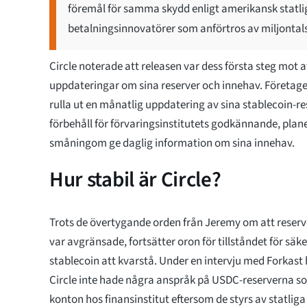
föremål för samma skydd enligt amerikansk statlig 
betalningsinnovatörer som anförtros av miljontals 
Circle noterade att releasen var dess första steg mot a
uppdateringar om sina reserver och innehav. Företaget
rulla ut en månatlig uppdatering av sina stablecoin-r
förbehåll för förvaringsinstitutets godkännande, plane
småningom ge daglig information om sina innehav.
Hur stabil är Circle?
Trots de övertygande orden från Jeremy om att rese
var avgränsade, fortsätter oron för tillståndet för sä
stablecoin att kvarstå. Under en intervju med Forkas
Circle inte hade några anspråk på USDC-reserverna s
konton hos finansinstitut eftersom de styrs av statliga 