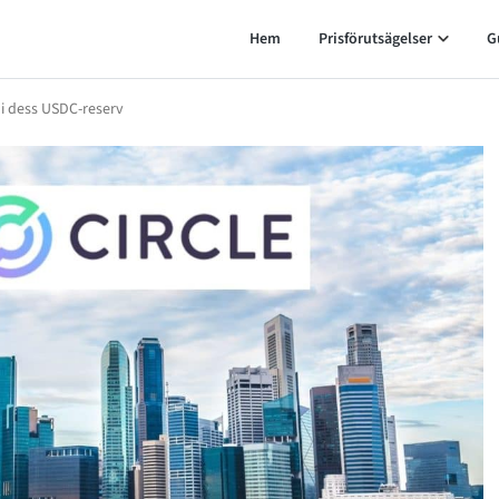
Hem
Prisförutsägelser
G
 i dess USDC-reserv