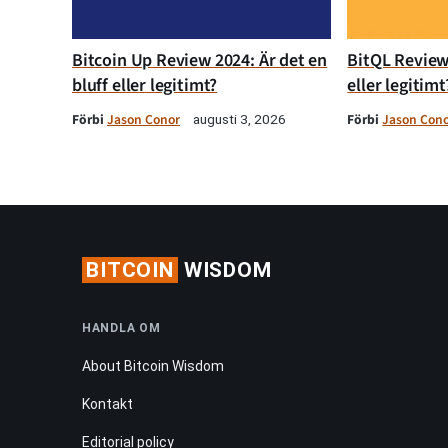
Bitcoin Up Review 2024: Är det en
BitQL Review 
bluff eller legitimt?
eller legitimt
Förbi
Jason Conor
Förbi
Jason Con
augusti 3, 2026
BITCOIN
WISDOM
HANDLA OM
About Bitcoin Wisdom
Kontakt
Editorial policy