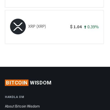
XRP (XRP)
0.39%
1.04
$
BITCOIN
WISDOM
HANDLA OM
About Bitcoin Wisdom