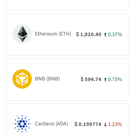
Ethereum (ETH)
0.37%
1,920.40
$
BNB (BNB)
0.75%
594.74
$
Cardano (ADA)
1.23%
0.199774
$