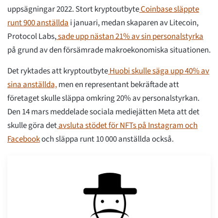
uppsägningar 2022. Stort kryptoutbyte
Coinbase släppte
runt 900 anställda
i januari, medan skaparen av Litecoin,
Protocol Labs,
sade upp nästan 21% av sin personalstyrka
på grund av den försämrade makroekonomiska situationen.
Det ryktades att kryptoutbyte
Huobi skulle säga upp 40% av
sina anställda,
men en representant bekräftade att
företaget skulle släppa omkring 20% av personalstyrkan.
Den 14 mars meddelade sociala mediejätten Meta att det
skulle göra det
avsluta stödet för NFTs på Instagram och
Facebook
och släppa runt 10 000 anställda också.