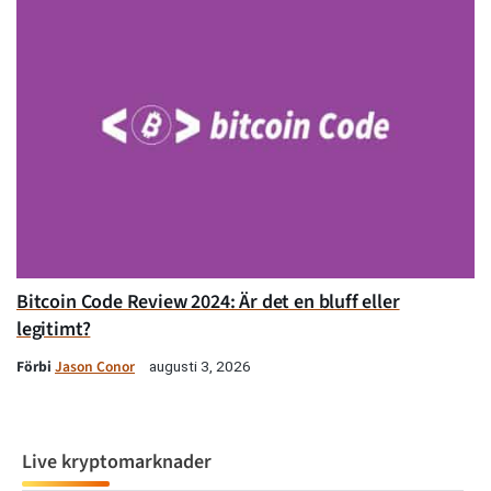
Bitcoin Code Review 2024: Är det en bluff eller
legitimt?
Förbi
Jason Conor
augusti 3, 2026
Live kryptomarknader