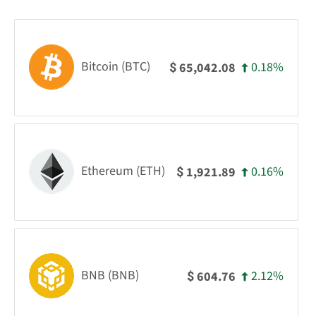
Bitcoin (BTC)
0.18%
65,042.08
$
Ethereum (ETH)
0.16%
1,921.89
$
BNB (BNB)
2.12%
604.76
$