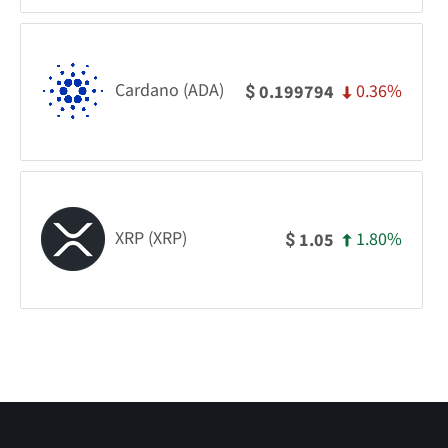
Cardano (ADA)
0.36%
0.199794
$
XRP (XRP)
1.80%
1.05
$