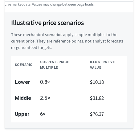
Live market data. Values may change between page loads.
Illustrative price scenarios
These mechanical scenarios apply simple multiples to the
current price. They are reference points, not analyst forecasts
or guaranteed targets.
CURRENT-PRICE
ILLUSTRATIVE
SCENARIO
MULTIPLE
VALUE
$
10.18
Lower
0.8×
$
31.82
Middle
2.5×
$
76.37
Upper
6×