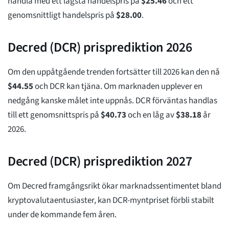
handla med ett lägsta handelspris på
$
25.46
och ett
genomsnittligt handelspris på
$
28.00
.
Decred (DCR) prisprediktion 2026
Om den uppåtgående trenden fortsätter till 2026 kan den nå
$
44.55
och DCR kan tjäna. Om marknaden upplever en
nedgång kanske målet inte uppnås. DCR förväntas handlas
till ett genomsnittspris på
$
40.73
och en låg av
$
38.18
år
2026.
Decred (DCR) prisprediktion 2027
Om Decred framgångsrikt ökar marknadssentimentet bland
kryptovalutaentusiaster, kan DCR-myntpriset förbli stabilt
under de kommande fem åren.