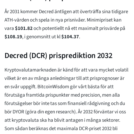
År 2031 kommer Decred äntligen att överträffa sina tidigare
ATH-värden och spela in nya prisnivåer. Minimipriset kan
vara
$
101.82
och potentiellt nå ett maximalt prisvärde på
$
108.19
, i genomsnitt ut kl
$
104.37
.
Decred (DCR) prisprediktion 2032
Kryptovalutamarknaden är känd för att vara mycket volatil
vilket är en av många anledningar till att prisprognoser är
en svår uppgift. BitcoinWisdom gör vårt bästa för att
förutsäga framtida prispunkter med precision, men alla
förutsägelser bör inte tas som finansiell rådgivning och du
bör DYOR (göra din egen research). År 2032 förväntar vi oss
att kryptovaluta ska ha blivit antagen i många sektorer.
Som sådan beräknas det maximala DCR-priset 2032 bli