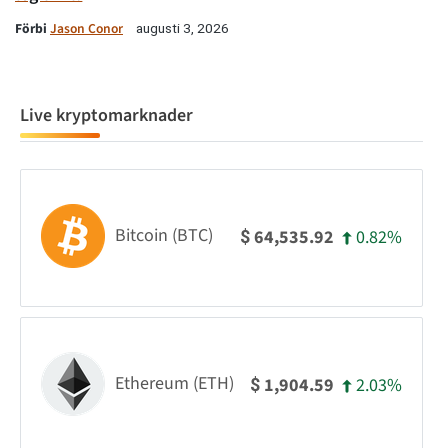
Förbi
Jason Conor
augusti 3, 2026
Live kryptomarknader
Bitcoin (BTC)
0.82%
64,535.92
$
Ethereum (ETH)
2.03%
1,904.59
$