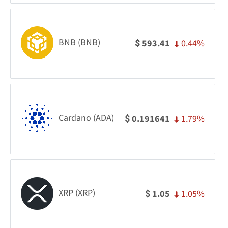
BNB (BNB)
0.44%
593.41
$
Cardano (ADA)
1.79%
0.191641
$
XRP (XRP)
1.05%
1.05
$