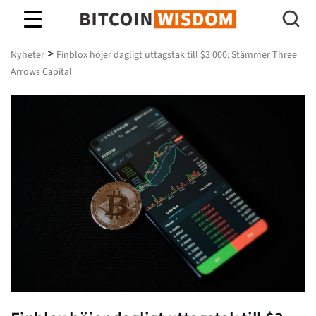
Bitcoin Wisdom
>
Nyheter
Finblox höjer dagligt uttagstak till $3 000; Stämmer Three
Arrows Capital