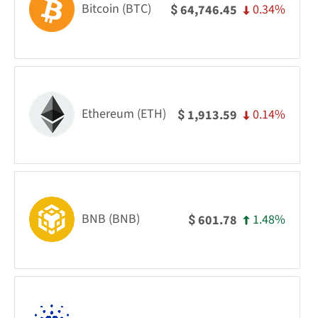
Bitcoin (BTC)
0.34%
64,746.45
$
Ethereum (ETH)
0.14%
1,913.59
$
BNB (BNB)
1.48%
601.78
$