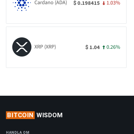
Cardano (ADA)
1.03%
0.198415
$
XRP (XRP)
0.26%
1.04
$
BITCOIN
WISDOM
HANDLA OM