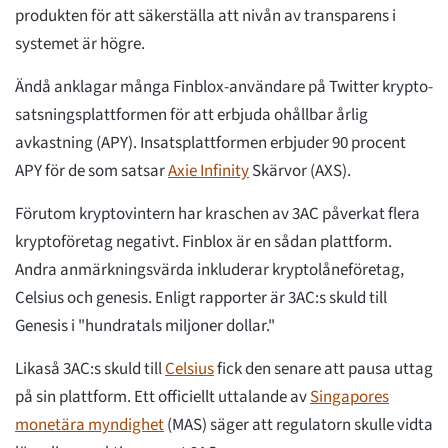
produkten för att säkerställa att nivån av transparens i
systemet är högre.
Ändå anklagar många Finblox-användare på Twitter krypto-
satsningsplattformen för att erbjuda ohållbar årlig
avkastning (APY). Insatsplattformen erbjuder 90 procent
APY för de som satsar
Axie Infinity
Skärvor (AXS).
Förutom kryptovintern har kraschen av 3AC påverkat flera
kryptoföretag negativt. Finblox är en sådan plattform.
Andra anmärkningsvärda inkluderar kryptolåneföretag,
Celsius och genesis. Enligt rapporter är 3AC:s skuld till
Genesis i "hundratals miljoner dollar."
Likaså 3AC:s skuld till
Celsius
fick den senare att pausa uttag
på sin plattform. Ett officiellt uttalande av
Singapores
monetära myndighet
(MAS) säger att regulatorn skulle vidta