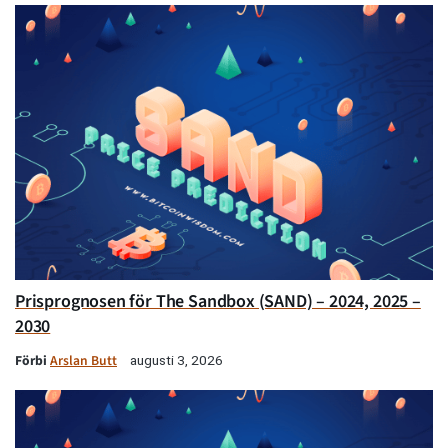
Prisprognosen för The Sandbox (SAND) – 2024, 2025 –
2030
Förbi
Arslan Butt
augusti 3, 2026