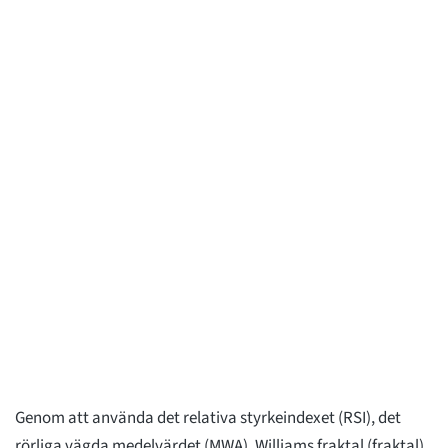
Genom att använda det relativa styrkeindexet (RSI), det
rörliga vägda medelvärdet (MWA), Williams fraktal (fraktal)