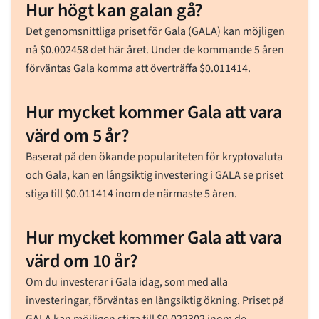
Hur högt kan galan gå?
Det genomsnittliga priset för Gala (GALA) kan möjligen
nå
$
0.002458
det här året. Under de kommande 5 åren
förväntas Gala komma att överträffa
$
0.011414
.
Hur mycket kommer Gala att vara
värd om 5 år?
Baserat på den ökande populariteten för kryptovaluta
och Gala, kan en långsiktig investering i GALA se priset
stiga till
$
0.011414
inom de närmaste 5 åren.
Hur mycket kommer Gala att vara
värd om 10 år?
Om du investerar i Gala idag, som med alla
investeringar, förväntas en långsiktig ökning. Priset på
GALA kan möjligen stiga till
$
0.022302
inom de