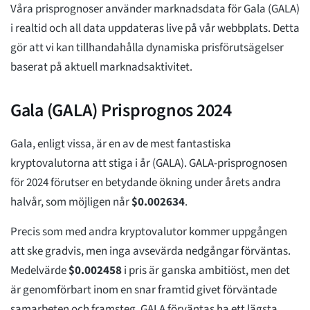
Våra prisprognoser använder marknadsdata för Gala (GALA)
i realtid och all data uppdateras live på vår webbplats. Detta
gör att vi kan tillhandahålla dynamiska prisförutsägelser
baserat på aktuell marknadsaktivitet.
Gala (GALA) Prisprognos 2024
Gala, enligt vissa, är en av de mest fantastiska
kryptovalutorna att stiga i år (GALA). GALA-prisprognosen
för 2024 förutser en betydande ökning under årets andra
halvår, som möjligen når
$
0.002634
.
Precis som med andra kryptovalutor kommer uppgången
att ske gradvis, men inga avsevärda nedgångar förväntas.
Medelvärde
$
0.002458
i pris är ganska ambitiöst, men det
är genomförbart inom en snar framtid givet förväntade
samarbeten och framsteg. GALA förväntas ha ett lägsta