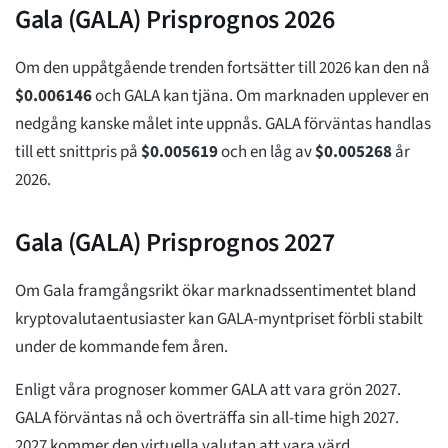
Gala (GALA) Prisprognos 2026
Om den uppåtgående trenden fortsätter till 2026 kan den nå
$
0.006146
och GALA kan tjäna. Om marknaden upplever en
nedgång kanske målet inte uppnås. GALA förväntas handlas
till ett snittpris på
$
0.005619
och en låg av
$
0.005268
år
2026.
Gala (GALA) Prisprognos 2027
Om Gala framgångsrikt ökar marknadssentimentet bland
kryptovalutaentusiaster kan GALA-myntpriset förbli stabilt
under de kommande fem åren.
Enligt våra prognoser kommer GALA att vara grön 2027.
GALA förväntas nå och överträffa sin all-time high 2027.
2027 kommer den virtuella valutan att vara värd