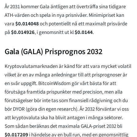
År 2031 kommer Gala äntligen att överträffa sina tidigare
ATH-värden och spela in nya prisnivåer. Minimipriset kan
vara
$
0.014048
och potentiellt nå ett maximalt prisvärde
på
$
0.014926
, i genomsnitt ut kl
$
0.0144
.
Gala (GALA) Prisprognos 2032
Kryptovalutamarknaden är känd för att vara mycket volatil
vilket är en av många anledningar till att prisprognoser är
en svår uppgift. BitcoinWisdom gör vårt bästa för att
förutsäga framtida prispunkter med precision, men alla
förutsägelser bör inte tas som finansiell rådgivning och du
bör DYOR (göra din egen research). År 2032 förväntar vi oss
att kryptovaluta ska ha blivit antagen i många sektorer.
Som sådan beräknas det maximala GALA-priset 2032 bli
$
0.017209
i händelse av en bull run, med en genomsnittlig