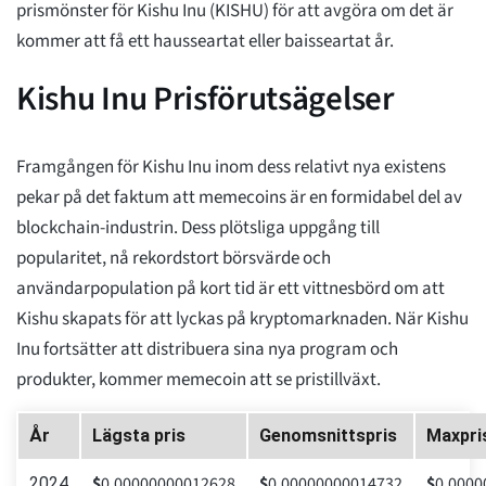
prismönster för Kishu Inu (KISHU) för att avgöra om det är
kommer att få ett hausseartat eller baisseartat år.
Kishu Inu Prisförutsägelser
Framgången för Kishu Inu inom dess relativt nya existens
pekar på det faktum att memecoins är en formidabel del av
blockchain-industrin. Dess plötsliga uppgång till
popularitet, nå rekordstort börsvärde och
användarpopulation på kort tid är ett vittnesbörd om att
Kishu skapats för att lyckas på kryptomarknaden. När Kishu
Inu fortsätter att distribuera sina nya program och
produkter, kommer memecoin att se pristillväxt.
År
Lägsta pris
Genomsnittspris
Maxpri
$
0.00000000012628
$
0.00000000014732
$
0.0000
2024