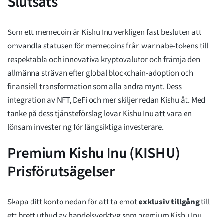
Slutsats
Som ett memecoin är Kishu Inu verkligen fast besluten att
omvandla statusen för memecoins från wannabe-tokens till
respektabla och innovativa kryptovalutor och främja den
allmänna strävan efter global blockchain-adoption och
finansiell transformation som alla andra mynt. Dess
integration av NFT, DeFi och mer skiljer redan Kishu åt. Med
tanke på dess tjänsteförslag lovar Kishu Inu att vara en
lönsam investering för långsiktiga investerare.
Premium Kishu Inu (KISHU)
Prisförutsägelser
Skapa ditt konto nedan för att ta emot
exklusiv tillgång
till
ett brett utbud av handelsverktyg som premium Kishu Inu