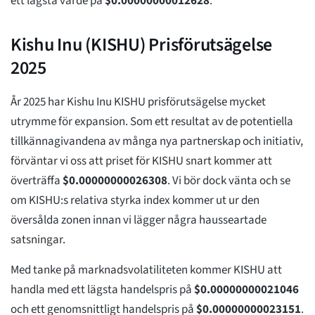
ett lägsta värde på
$
0.00000000012628
.
Kishu Inu (KISHU) Prisförutsägelse
2025
År 2025 har Kishu Inu KISHU prisförutsägelse mycket
utrymme för expansion. Som ett resultat av de potentiella
tillkännagivandena av många nya partnerskap och initiativ,
förväntar vi oss att priset för KISHU snart kommer att
överträffa
$
0.00000000026308
. Vi bör dock vänta och se
om KISHU:s relativa styrka index kommer ut ur den
översålda zonen innan vi lägger några hausseartade
satsningar.
Med tanke på marknadsvolatiliteten kommer KISHU att
handla med ett lägsta handelspris på
$
0.00000000021046
och ett genomsnittligt handelspris på
$
0.00000000023151
.