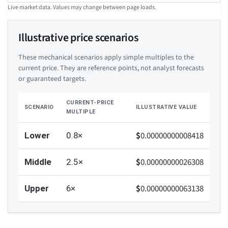
Live market data. Values may change between page loads.
Illustrative price scenarios
These mechanical scenarios apply simple multiples to the
current price. They are reference points, not analyst forecasts
or guaranteed targets.
CURRENT-PRICE
SCENARIO
ILLUSTRATIVE VALUE
MULTIPLE
$
0.00000000008418
Lower
0.8×
$
0.00000000026308
Middle
2.5×
$
0.00000000063138
Upper
6×