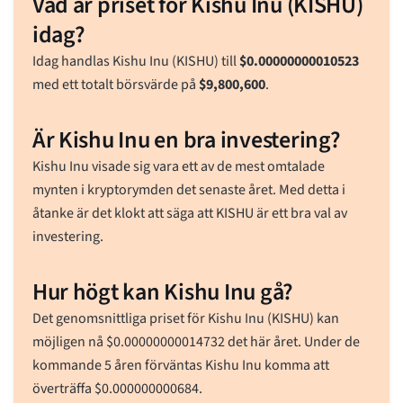
Vad är priset för Kishu Inu (KISHU)
idag?
Idag handlas Kishu Inu (KISHU) till
$
0.00000000010523
med ett totalt börsvärde på
$
9,800,600
.
Är Kishu Inu en bra investering?
Kishu Inu visade sig vara ett av de mest omtalade
mynten i kryptorymden det senaste året. Med detta i
åtanke är det klokt att säga att KISHU är ett bra val av
investering.
Hur högt kan Kishu Inu gå?
Det genomsnittliga priset för Kishu Inu (KISHU) kan
möjligen nå
$
0.00000000014732
det här året. Under de
kommande 5 åren förväntas Kishu Inu komma att
överträffa
$
0.000000000684
.