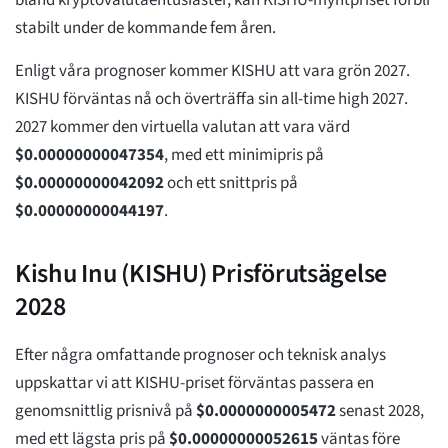
bland kryptovalutaentusiaster, kan KISHU-myntpriset förbli
stabilt under de kommande fem åren.
Enligt våra prognoser kommer KISHU att vara grön 2027.
KISHU förväntas nå och överträffa sin all-time high 2027.
2027 kommer den virtuella valutan att vara värd
$
0.00000000047354
, med ett minimipris på
$
0.00000000042092
och ett snittpris på
$
0.00000000044197
.
Kishu Inu (KISHU) Prisförutsägelse
2028
Efter några omfattande prognoser och teknisk analys
uppskattar vi att KISHU-priset förväntas passera en
genomsnittlig prisnivå på
$
0.0000000005472
senast 2028,
med ett lägsta pris på
$
0.00000000052615
väntas före