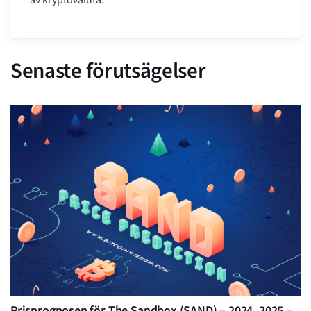
Senaste förutsägelser
Prisprognosen för The Sandbox (SAND) – 2024, 2025 –