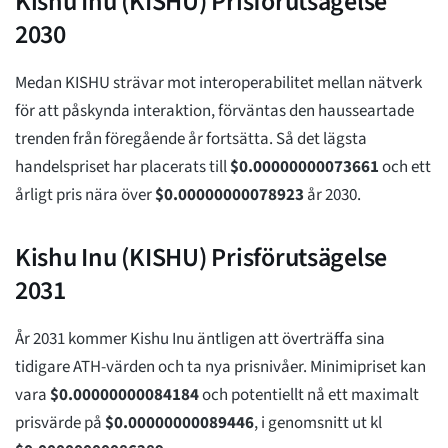
Kishu Inu (KISHU) Prisförutsägelse
2030
Medan KISHU strävar mot interoperabilitet mellan nätverk
för att påskynda interaktion, förväntas den hausseartade
trenden från föregående år fortsätta. Så det lägsta
handelspriset har placerats till
$
0.00000000073661
och ett
årligt pris nära över
$
0.00000000078923
år 2030.
Kishu Inu (KISHU) Prisförutsägelse
2031
År 2031 kommer Kishu Inu äntligen att överträffa sina
tidigare ATH-värden och ta nya prisnivåer. Minimipriset kan
vara
$
0.00000000084184
och potentiellt nå ett maximalt
prisvärde på
$
0.00000000089446
, i genomsnitt ut kl