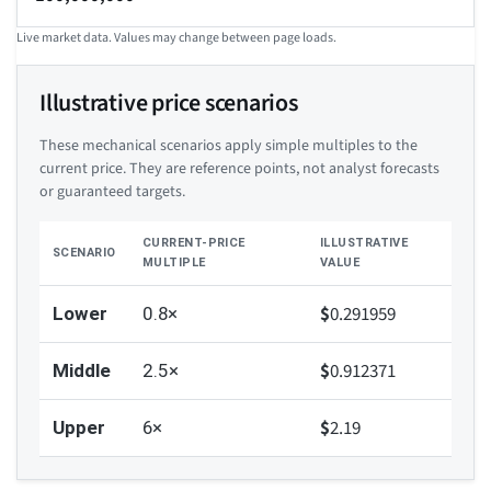
Live market data. Values may change between page loads.
Illustrative price scenarios
These mechanical scenarios apply simple multiples to the
current price. They are reference points, not analyst forecasts
or guaranteed targets.
CURRENT-PRICE
ILLUSTRATIVE
SCENARIO
MULTIPLE
VALUE
$
0.291959
Lower
0.8×
$
0.912371
Middle
2.5×
$
2.19
Upper
6×