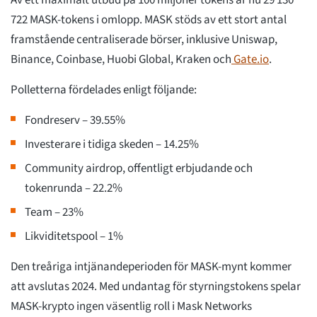
Av ett maximalt utbud på 100 miljoner tokens är nu 29 130
722 MASK-tokens i omlopp. MASK stöds av ett stort antal
framstående centraliserade börser, inklusive Uniswap,
Binance, Coinbase, Huobi Global, Kraken och
Gate.io
.
Polletterna fördelades enligt följande:
Fondreserv – 39.55%
Investerare i tidiga skeden – 14.25%
Community airdrop, offentligt erbjudande och
tokenrunda – 22.2%
Team – 23%
Likviditetspool – 1%
Den treåriga intjänandeperioden för MASK-mynt kommer
att avslutas 2024. Med undantag för styrningstokens spelar
MASK-krypto ingen väsentlig roll i Mask Networks