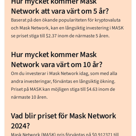
Hur mycket kommer Mask
Network att vara värt om 5 år?
Baserat på den ökande populariteten för kryptovaluta
och Mask Network, kan en långsiktig investering i MASK
se priset stiga till
$
2.37
inom de närmaste 5 åren.
Hur mycket kommer Mask
Network vara värt om 10 år?
Om du investerar i Mask Network idag, som med alla
andra investeringar, förväntas en långsiktig ökning.
Priset på MASK kan möjligen stiga till
$
4.63
inom de
närmaste 10 åren.
Vad blir priset för Mask Network
2024?
Mask Network (MASK) pris förväntas nå
$
0.912371
till