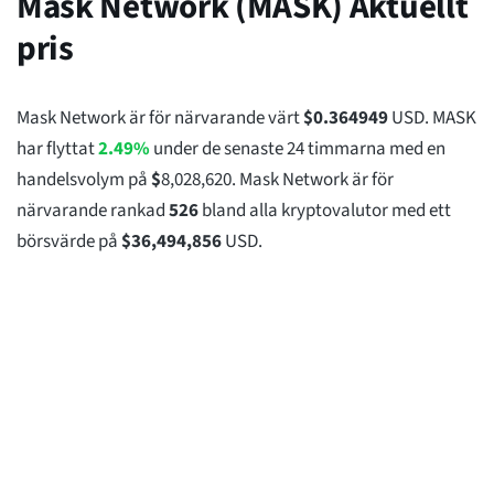
Mask Network (MASK) Aktuellt
pris
Mask Network är för närvarande värt
$
0.364949
USD. MASK
har flyttat
2.49%
under de senaste 24 timmarna med en
handelsvolym på
$
8,028,620
. Mask Network är för
närvarande rankad
526
bland alla kryptovalutor med ett
börsvärde på
$
36,494,856
USD.