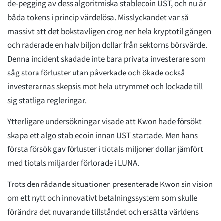
de-pegging av dess algoritmiska stablecoin UST, och nu är
båda tokens i princip värdelösa. Misslyckandet var så
massivt att det bokstavligen drog ner hela kryptotillgången
och raderade en halv biljon dollar från sektorns börsvärde.
Denna incident skadade inte bara privata investerare som
såg stora förluster utan påverkade och ökade också
investerarnas skepsis mot hela utrymmet och lockade till
sig statliga regleringar.
Ytterligare undersökningar visade att Kwon hade försökt
skapa ett algo stablecoin innan UST startade. Men hans
första försök gav förluster i tiotals miljoner dollar jämfört
med tiotals miljarder förlorade i LUNA.
Trots den rådande situationen presenterade Kwon sin vision
om ett nytt och innovativt betalningssystem som skulle
förändra det nuvarande tillståndet och ersätta världens