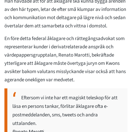
Han hävdade att för att åklagare ska kunna bygga ärenden
av den här typen, letar de efter små klumpar av information
och kommunikation mot deltagare på lägre nivå och sedan
övertalar dem att samarbeta och vittna i domstol.
En före detta federal åklagare och rättegångsadvokat som
representerar kunder i derivatrelaterade anspråk och
värdepappersgrupptalan, Renato Marotti, bekräftade
ytterligare att åklagare måste övertyga juryn om Kwons
avsikter bakom valutans misslyckande visar också att hans
agerande onekligen var medvetet.
Eftersom vi inte har ett magiskt teleskop för att
läsa en persons tankar, förlitar åklagare ofta e-
postmeddelanden, sms, tweets och andra
uttalanden.
Renato Marotti