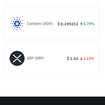
Cardano (ADA)
6.79%
0.199252
$
XRP (XRP)
2.13%
1.02
$