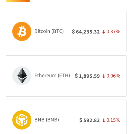
Bitcoin (BTC)
0.37%
64,235.32
$
Ethereum (ETH)
0.06%
1,895.59
$
BNB (BNB)
0.15%
592.83
$