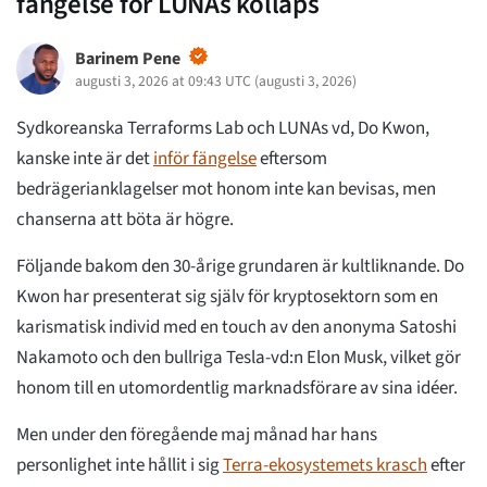
fängelse för LUNAs kollaps
Barinem Pene
augusti 3, 2026 at 09:43 UTC
(
augusti 3, 2026
)
Sydkoreanska Terraforms Lab och LUNAs vd, Do Kwon,
kanske inte är det
inför fängelse
eftersom
bedrägerianklagelser mot honom inte kan bevisas, men
chanserna att böta är högre.
Följande bakom den 30-årige grundaren är kultliknande. Do
Kwon har presenterat sig själv för kryptosektorn som en
karismatisk individ med en touch av den anonyma Satoshi
Nakamoto och den bullriga Tesla-vd:n Elon Musk, vilket gör
honom till en utomordentlig marknadsförare av sina idéer.
Men under den föregående maj månad har hans
personlighet inte hållit i sig
Terra-ekosystemets krasch
efter