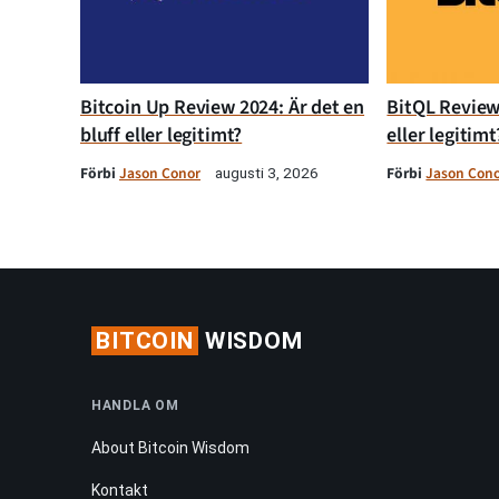
Bitcoin Up Review 2024: Är det en
BitQL Review 
bluff eller legitimt?
eller legitimt
Förbi
Jason Conor
Förbi
Jason Con
augusti 3, 2026
BITCOIN
WISDOM
HANDLA OM
About Bitcoin Wisdom
Kontakt