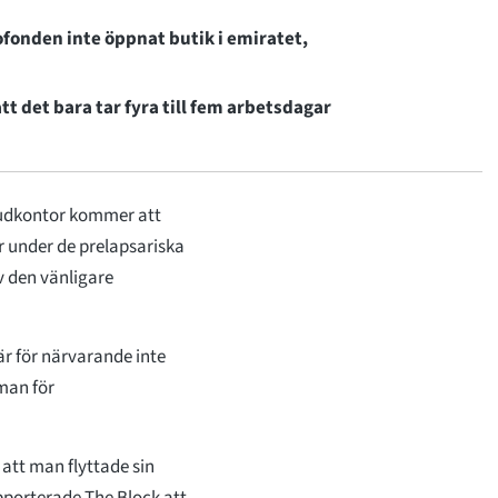
ofonden inte öppnat butik i emiratet,
 det bara tar fyra till fem arbetsdagar
vudkontor kommer att
er under de prelapsariska
v den vänligare
är för närvarande inte
sman för
att man flyttade sin