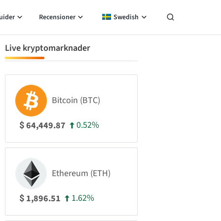
uider
Recensioner
Swedish
Live kryptomarknader
Bitcoin (BTC)
0.52%
64,449.87
$
Ethereum (ETH)
1.62%
1,896.51
$