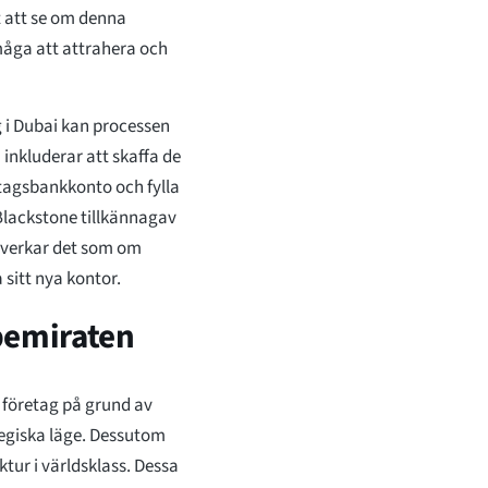
t att se om denna
måga att attrahera och
 i Dubai kan processen
a inkluderar att skaffa de
etagsbankkonto och fylla
Blackstone tillkännagav
n, verkar det som om
sitt nya kontor.
bemiraten
 företag på grund av
ategiska läge. Dessutom
tur i världsklass. Dessa