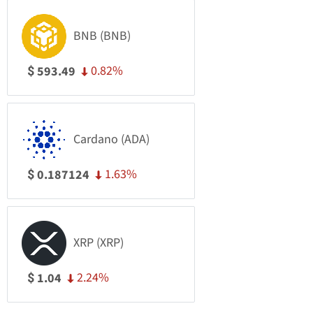
BNB (BNB)
0.82%
593.49
$
Cardano (ADA)
1.63%
0.187124
$
XRP (XRP)
2.24%
1.04
$