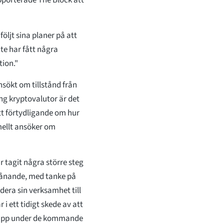
apporterade The Block att
öljt sina planer på att
te har fått några
tion."
nsökt om tillstånd från
ng kryptovalutor är det
tt förtydligande om hur
mellt ansöker om
r tagit några större steg
örvånande, med tanke på
ndera sin verksamhet till
 i ett tidigt skede av att
ka upp under de kommande