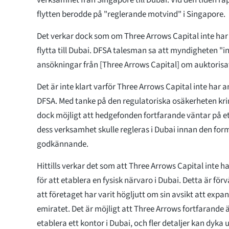
verksamhet från Singapore till Dubai. Vid den tiden r
flytten berodde på "reglerande motvind" i Singapore.
Det verkar dock som om Three Arrows Capital inte har f
flytta till Dubai. DFSA talesman sa att myndigheten "in
ansökningar från [Three Arrows Capital] om auktorisa
Det är inte klart varför Three Arrows Capital inte har a
DFSA. Med tanke på den regulatoriska osäkerheten kri
dock möjligt att hedgefonden fortfarande väntar på e
dess verksamhet skulle regleras i Dubai innan den for
godkännande.
Hittills verkar det som att Three Arrows Capital inte ha
för att etablera en fysisk närvaro i Dubai. Detta är f
att företaget har varit högljutt om sin avsikt att expa
emiratet. Det är möjligt att Three Arrows fortfarande är
etablera ett kontor i Dubai, och fler detaljer kan dy