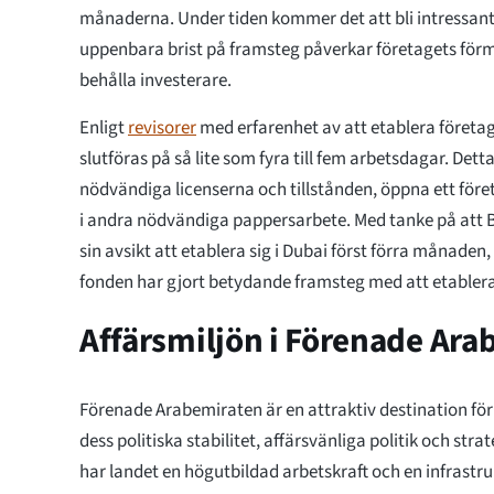
månaderna. Under tiden kommer det att bli intressan
uppenbara brist på framsteg påverkar företagets för
behålla investerare.
Enligt
revisorer
med erfarenhet av att etablera företag
slutföras på så lite som fyra till fem arbetsdagar. Dett
nödvändiga licenserna och tillstånden, öppna ett för
i andra nödvändiga pappersarbete. Med tanke på att 
sin avsikt att etablera sig i Dubai först förra månade
fonden har gjort betydande framsteg med att etablera 
Affärsmiljön i Förenade Ara
Förenade Arabemiraten är en attraktiv destination för
dess politiska stabilitet, affärsvänliga politik och str
har landet en högutbildad arbetskraft och en infrastruk