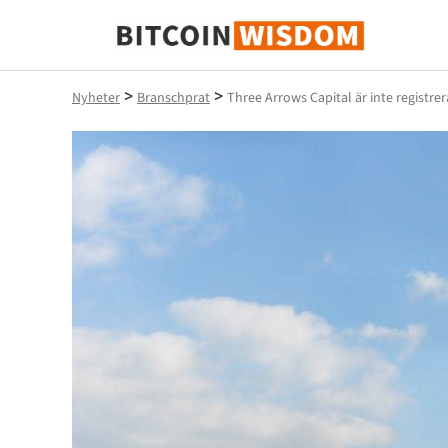
Bitcoin Wisdom
>
>
Nyheter
Branschprat
Three Arrows Capital är inte registre