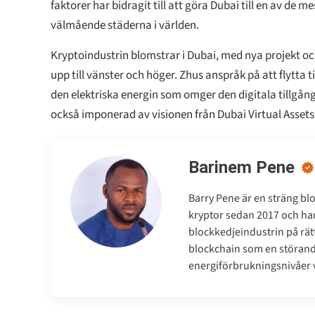
faktorer har bidragit till att göra Dubai till en av de 
välmående städerna i världen.
Kryptoindustrin blomstrar i Dubai, med nya projekt o
upp till vänster och höger. Zhus anspråk på att flytta t
den elektriska energin som omger den digitala tillgång
också imponerad av visionen från Dubai Virtual Assets
Barinem Pene
Barry Pene är en sträng bl
kryptor sedan 2017 och har 
blockkedjeindustrin på rätt
blockchain som en störand
energiförbrukningsnivåer v