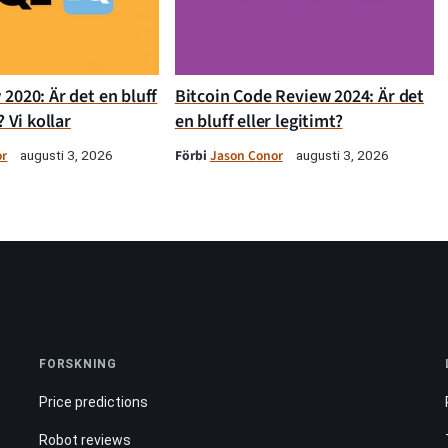
2020: Är det en bluff
Bitcoin Code Review 2024: Är det
? Vi kollar
en bluff eller legitimt?
or
Förbi
Jason Conor
augusti 3, 2026
augusti 3, 2026
FORSKNING
Price predictions
Robot reviews