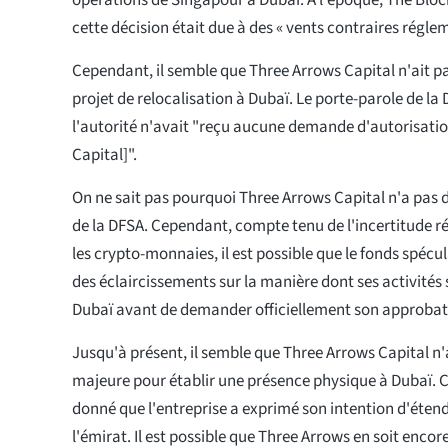
opérations de Singapour à Dubaï. À l'époque, The Bloc
cette décision était due à des « vents contraires régle
Cependant, il semble que Three Arrows Capital n'ait p
projet de relocalisation à Dubaï. Le porte-parole de la
l'autorité n'avait "reçu aucune demande d'autorisati
Capital]".
On ne sait pas pourquoi Three Arrows Capital n'a pas
de la DFSA. Cependant, compte tenu de l'incertitude 
les crypto-monnaies, il est possible que le fonds spécu
des éclaircissements sur la manière dont ses activités
Dubaï avant de demander officiellement son approbat
Jusqu'à présent, il semble que Three Arrows Capital n
majeure pour établir une présence physique à Dubaï. C
donné que l'entreprise a exprimé son intention d'éten
l'émirat. Il est possible que Three Arrows en soit enco