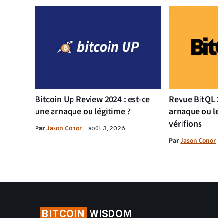
Bitcoin Up Review 2024 : est-ce
Revue BitQL 2
une arnaque ou légitime ?
arnaque ou l
vérifions
Par
Jason Conor
août 3, 2026
Par
Jason Conor
BITCOIN
WISDOM