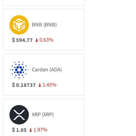
BNB (BNB)
0.63%
594.77
$
Cardan (ADA)
1.45%
0.18737
$
XRP (XRP)
1.97%
1.05
$