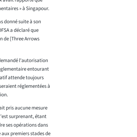
k avait rapporté que
mentaires » à Singapour.
as donné suite à son
 DFSA a déclaré que
on de [Three Arrows
 demandé l'autorisation
réglementaire entourant
latif attende toujours
 seraient réglementées à
ion.
'ait pris aucune mesure
'est surprenant, étant
dre ses opérations dans
re aux premiers stades de