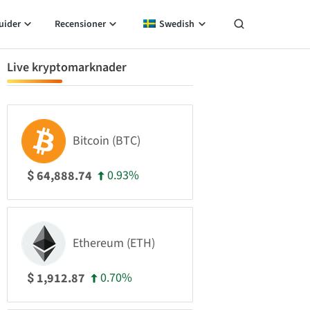
uider
Recensioner
Swedish
Live kryptomarknader
Bitcoin (BTC)
0.93%
64,888.74
$
Ethereum (ETH)
0.70%
1,912.87
$