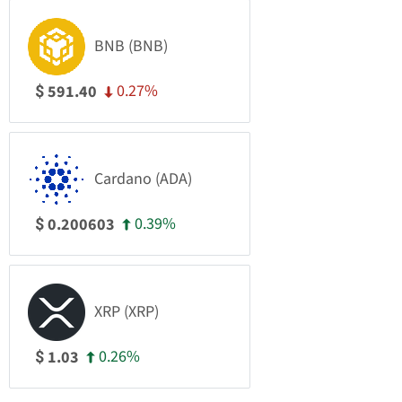
BNB (BNB)
0.27%
591.40
$
Cardano (ADA)
0.39%
0.200603
$
XRP (XRP)
0.26%
1.03
$