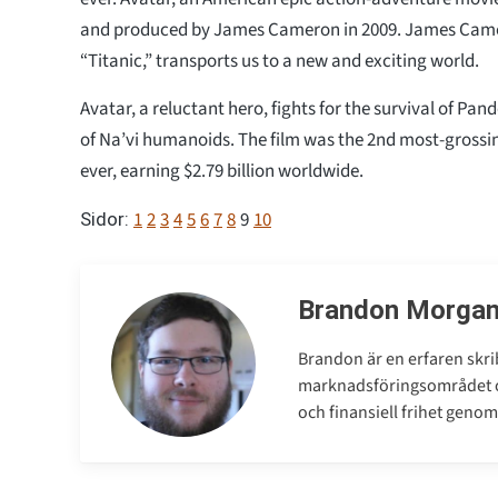
and produced by James Cameron in 2009. James Came
“Titanic,” transports us to a new and exciting world.
Avatar, a reluctant hero, fights for the survival of Pan
of Na’vi humanoids. The film was the 2nd most-gross
ever, earning $2.79 billion worldwide.
1
2
3
4
5
6
7
8
9
10
Sidor:
Brandon Morga
Brandon är en erfaren skri
marknadsföringsområdet oc
och finansiell frihet genom 