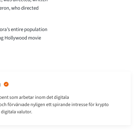
ron, who directed
dora’s entire population
ing Hollywood movie
n
bent som arbetar inom det digitala
h förvärvade nyligen ett spirande intresse för krypto
digitala valutor.