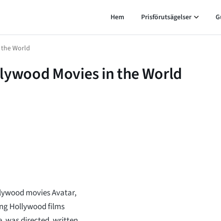
Hem
Prisförutsägelser
G
 the World
llywood Movies in the World
llywood movies Avatar,
sing Hollywood films
, was directed, written